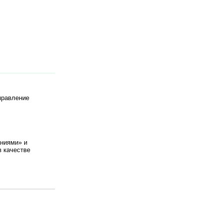
правление
аниями» и
в качестве