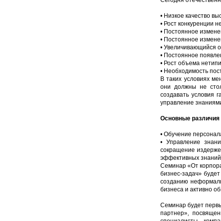
Сегодня отечественн
• Низкое качество в
• Рост конкуренции н
• Постоянное измене
• Постоянное измене
• Увеличивающийся 
• Постоянное появле
• Рост объема нетип
• Необходимость пос
В таких условиях ме
они должны не стол
создавать условия г
управление знаниям
Основные различия 
• Обучение персонал
• Управление знани
сокращение издержек
эффективных знаний
Семинар «От корпора
бизнес-задач» будет
созданию неформаль
бизнеса и активно 
Семинар будет первы
партнер», посвящен