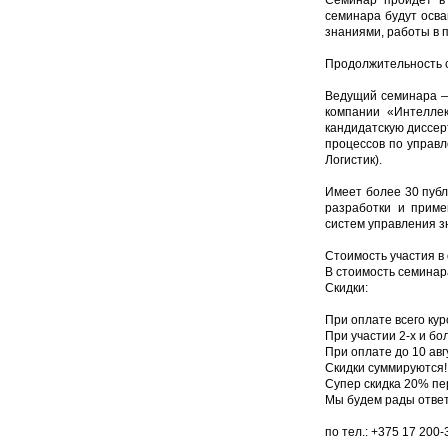
Семинар пройдет в 
семинара будут осва
знаниями, работы в 
Продолжительность с
Ведущий семинара —
компании «Интеллек
кандидатскую диссер
процессов по управл
Логистик).
Имеет более 30 публ
разработки и приме
систем управления з
Стоимость участия в
В стоимость семинар
Скидки:
При оплате всего ку
При участии 2-х и бо
При оплате до 10 авг
Скидки суммируются!
Супер скидка 20% пе
Мы будем рады ответ
по тел.: +375 17 200-