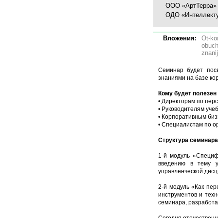
ООО «АртТерра»
ОДО «Интеллекту
Вложения:
Ot-ko
obuch
znani
Семинар будет пос
знаниями на базе ко
Кому будет полезен
• Директорам по пер
• Руководителям уче
• Корпоративным би
• Специалистам по о
Структура семинара
1-й модуль «Специф
введению в тему у
управленческой дисц
2-й модуль «Как пер
инструментов и техн
семинара, разработа