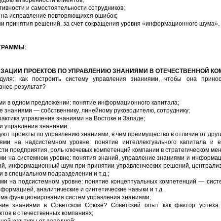
удовлетворенности клиентов;
ивности и самостоятельности сотрудников;
 на исправление повторяющихся ошибок;
и принятия решений, за счет сокращения уровня «информационного шума».
ГРАММЫ
:
ЗАЦИИ ПРОЕКТОВ ПО УПРАВЛЕНИЮ ЗНАНИЯМИ В ОТЕЧЕСТВЕННОЙ К
дуля: как построить систему управления знаниями, чтобы она принос
знес-результат?
ми в одном предложении: понятие информационного капитала;
ие знаниями — собственнику, линейному руководителю, сотруднику;
рактика управления знаниями на Востоке и Западе;
и управления знаниями;
дуют проекты по управлению знаниями, в чем преимущество в отличие от друг
ями на надсистемном уровне: понятие интеллектуального капитала и е
ти предприятия, роль ключевых компетенций компании в стратегическом ме
ми на системном уровне: понятия знаний, управление знаниями и информац
ий, информационный шум при принятии управленческих решений, централи
 в специальном подразделении и т.д.;
ями на подсистемном уровне: понятие концептуальных компетенций — сис
нформацией, аналитические и синтетические навыки и т.д
ема функционирования систем управления знаниями;
ние знаниями в Советском Союзе? Советский опыт как фактор успеха
тов в отечественных компаниях;