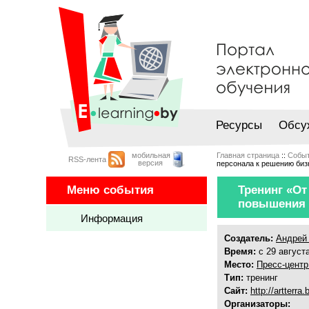
Ресурсы
Обсу
мобильная
Главная страница
::
Собы
RSS-лента
версия
персонала к решению биз
Меню события
Тренинг «От
повышения 
Информация
Создатель:
Андрей
Время:
с 29 августа
Место:
Пресс-центр
Тип:
тренинг
Сайт:
http://artterr
Организаторы: