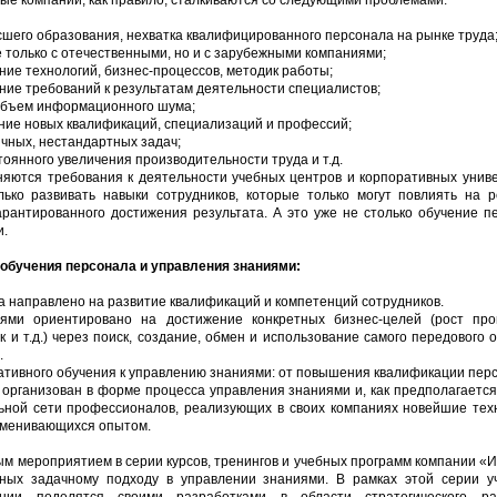
ые компании, как правило, сталкиваются со следующими проблемами:
ысшего образования, нехватка квалифицированного персонала на рынке труда
е только с отечественными, но и с зарубежными компаниями;
ние технологий, бизнес-процессов, методик работы;
ние требований к результатам деятельности специалистов;
объем информационного шума;
ние новых квалификаций, специализаций и профессий;
ичных, нестандартных задач;
тоянного увеличения производительности труда и т.д.
няются требования к деятельности учебных центров и корпоративных униве
ько развивать навыки сотрудников, которые только могут повлиять на ре
арантированного достижения результата. А это уже не столько обучение пе
и.
обучения персонала и управления знаниями:
а направлено на развитие квалификаций и компетенций сотрудников.
ями ориентировано на достижение конкретных бизнес-целей (рост прои
 и т.д.) через поиск, создание, обмен и использование самого передового
.
тивного обучения к управлению знаниями: от повышения квалификации пер
 организован в форме процесса управления знаниями и, как предполагается
ной сети профессионалов, реализующих в своих компаниях новейшие тех
обменивающихся опытом.
м мероприятием в серии курсов, тренингов и учебных программ компании «
ных задачному подходу в управлении знаниями. В рамках этой серии у