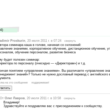
4)
adimir Proskurin
, 20 июля 2011 г. в 07:24
свернуть
втора семинара каша в голове, начиная со склонений:
равление знаниями, корпоративное обучение, дистанционное обучение, у
рсоналом, обучение персоналом, развитие бизнеса
му будет полезен семинар:
иректора по персоналу (очесидно
—
«Директорам») и т.д.
кончая понятием «управление знаниями». Вы различаете «управление зн
енеджмент знаний»? Только не нужно дословный перевод с английского 
умента.
лка на это сообщение
поддерживаю!
От
Олег Лавров
, 20 июля 2011 г. в 10:58
свернуть
Владимир!
Здравствуйте и поздравляю вас с присоединением к сообществу.