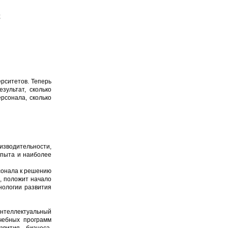
;
рситетов. Теперь
зультат, сколько
рсонала, сколько
зводительности,
 опыта и наиболее
сонала к решению
, положит начало
нологии развития
Интеллектуальный
чебных программ