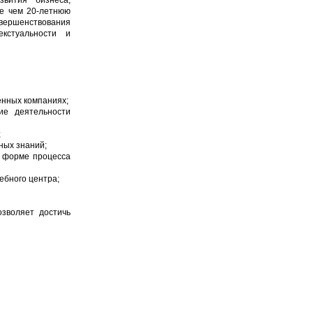
звития бизнеса,
ее чем 20-летнюю
овершенствования
екстуальности и
енных компаниях;
ие деятельности
;
ных знаний;
в форме процесса
ебного центра;
зволяет достичь