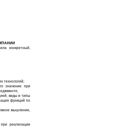
ОМПАНИИ
ила конкретный,
их технологий;
го значение при
неджменте;
ией, виды и типы
зация функций по
темное мышление,
 при реализации