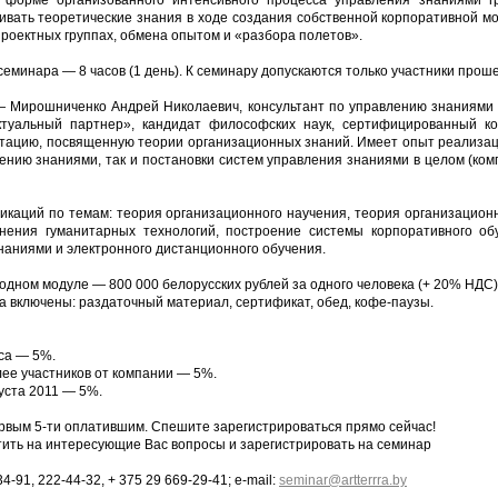
форме организованного интенсивного процесса управления знаниями гр
ивать теоретические знания в ходе создания собственной корпоративной м
проектных группах, обмена опытом и «разбора полетов».
еминара — 8 часов (1 день). К семинару допускаются только участники прош
 Мирошниченко Андрей Николаевич, консультант по управлению знаниями
туальный партнер», кандидат философских наук, сертифицированный ко
тацию, посвященную теории организационных знаний. Имеет опыт реализац
ению знаниями, так и постановки систем управления знаниями в целом (ком
икаций по темам: теория организационного научения, теория организационн
нения гуманитарных технологий, построение системы корпоративного об
наниями и электронного дистанционного обучения.
 одном модуле — 800 000 белорусских рублей за одного человека (+ 20% НДС)
а включены: раздаточный материал, сертификат, обед, кофе-паузы.
рса — 5%.
лее участников от компании — 5%.
уста 2011 — 5%.
рвым 5-ти оплатившим. Спешите зарегистрироваться прямо сейчас!
ить на интересующие Вас вопросы и зарегистрировать на семинар
34-91, 222-44-32, + 375 29 669-29-41; e-mail:
seminar@artterrra.by