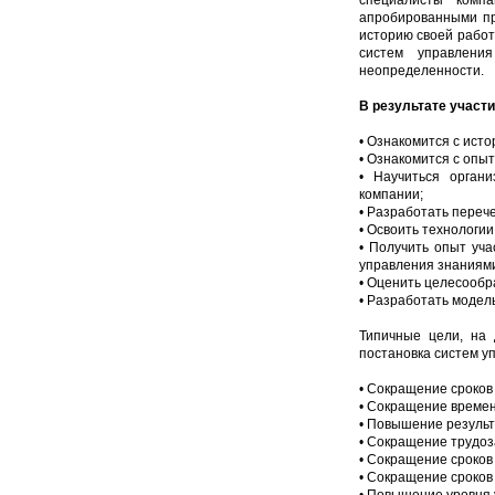
специалисты компа
апробированными пр
историю своей работ
систем управления
неопределенности.
В результате участ
• Ознакомится с ист
• Ознакомится с опы
• Научиться орган
компании;
• Разработать переч
• Освоить технологи
• Получить опыт уч
управления знаниями
• Оценить целесообр
• Разработать модел
Типичные цели, на 
постановка систем у
• Сокращение сроков
• Сокращение времен
• Повышение результ
• Сокращение трудоз
• Сокращение сроков
• Сокращение сроков