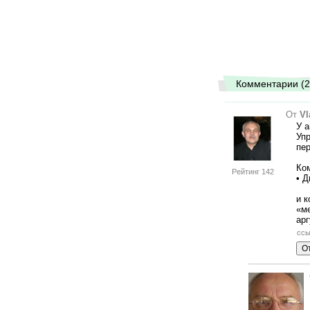
Комментарии (2
От
Vl
У а
Уп
пе
Ко
Рейтинг 142
• Д
и 
«м
арг
ссы