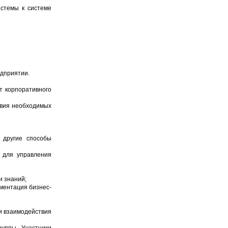
истемы к системе
едприятии.
т корпоративного
твия необходимых
 другие способы
 для управления
и знаний;
ментация бизнес-
и взаимодействия