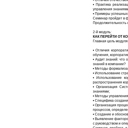
• Отличия отечествен
• Практика реализа
управления знаниям
• Примеры успешных 
Семинар пройдет в ф
Продолжительность се
2-й модуль:
КАК ПЕРЕЙТИ ОТ 
Главная цель модуля
• Отличия корпорат
обучения, корпорати
• Аудит знаний: что
знаний в компании?
• Методы формализа
• Использование стр
• Использование ко
распространения ко
• Организация Сист
знаниями;
• Методы управления
• Специфика создани
• Организация проце
процессов, определе
• Создание и обосно
• Выявление факторо
с руководством и оп