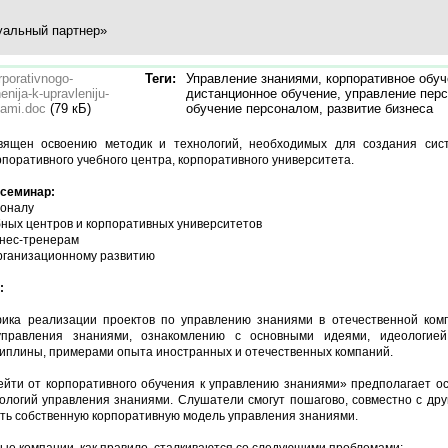
альный партнер»
rporativnogo-
Теги:
Управление знаниями, корпоративное обуч
enija-k-upravleniju-
дистанционное обучение, управление пер
jami.doc
(79 кБ)
обучение персоналом, развитие бизнеса
вящен освоению методик и технологий, необходимых для создания сис
рпоративного учебного центра, корпоративного университета.
 семинар:
соналу
бных центров и корпоративных университетов
знес-тренерам
рганизационному развитию
:
ика реализации проектов по управлению знаниями в отечественной ком
правления знаниями, ознакомлению с основными идеями, идеологией
иплины, примерами опыта иностранных и отечественных компаний.
ейти от корпоративного обучения к управлению знаниями» предполагает о
ологий управления знаниями. Слушатели смогут пошагово, совместно с дру
ть собственную корпоративную модель управления знаниями.