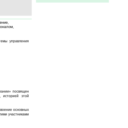
ение,
соналом,
темы управления
пании» посвящен
, историей этой
своение основных
гими участниками