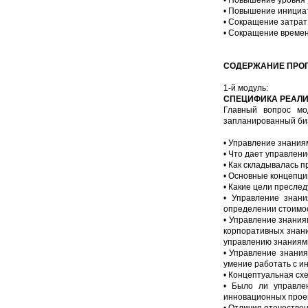
• Повышение уровня 
• Повышение инициат
• Сокращение затрат
• Сокращение времен
СОДЕРЖАНИЕ ПРО
1-й модуль:
СПЕЦИФИКА РЕАЛИ
Главный вопрос мо
запланированный би
• Управление знания
• Что дает управлен
• Как складывалась п
• Основные концепци
• Какие цели пресле
• Управление знани
определении стоимос
• Управление знания
корпоративных знан
управлению знаниями
• Управление знани
умение работать с и
• Концептуальная сх
• Было ли управле
инновационных проек