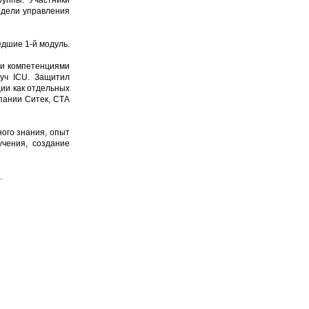
уппы. Участники
одели управления
едшие 1-й модуль.
 и компетенциями
уч ICU. Защитил
ии как отдельных
пании Ситек, СТА
ого знания, опыт
учения, создание
.