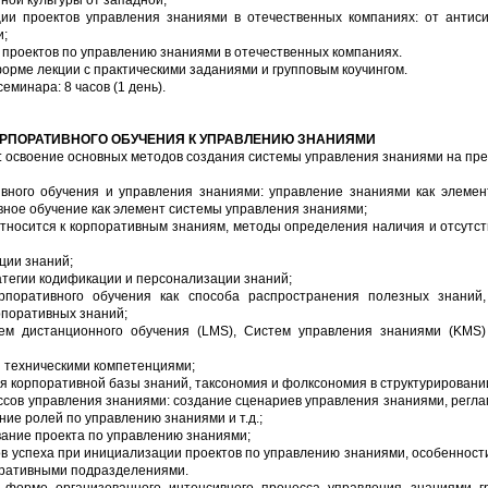
ной культуры от западной;
ции проектов управления знаниями в отечественных компаниях: от антис
и;
проектов по управлению знаниями в отечественных компаниях.
орме лекции с практическими заданиями и групповым коучингом.
минара: 8 часов (1 день).
КОРПОРАТИВНОГО ОБУЧЕНИЯ К УПРАВЛЕНИЮ ЗНАНИЯМИ
: освоение основных методов создания системы управления знаниями на пр
ивного обучения и управления знаниями: управление знаниями как элемен
вное обучение как элемент системы управления знаниями;
 относится к корпоративным знаниям, методы определения наличия и отсутс
ции знаний;
атегии кодификации и персонализации знаний;
рпоративного обучения как способа распространения полезных знаний,
рпоративных знаний;
ем дистанционного обучения (LMS), Систем управления знаниями (KMS)
 техническими компетенциями;
я корпоративной базы знаний, таксономия и фолксономия в структурировани
ссов управления знаниями: создание сценариев управления знаниями, регла
ние ролей по управлению знаниями и т.д.;
вание проекта по управлению знаниями;
в успеха при инициализации проектов по управлению знаниями, особенност
еративными подразделениями.