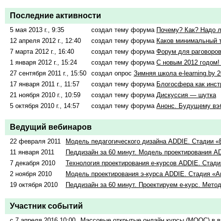
Последние активности
5 мая 2013 г., 9:35
создал тему форума
Почему? Как? Надо 
12 апреля 2012 г., 12:40
создал тему форума
Каков минимальный 
7 марта 2012 г., 16:40
создал тему форума
Форум для раговоров
1 января 2012 г., 15:24
создал тему форума
С новым 2012 годом
27 сентября 2011 г., 15:50
создал опрос
Зимняя школа e-learning.by 
17 января 2011 г., 11:57
создал тему форума
Блогосфера как инст
21 ноября 2010 г., 10:59
создал тему форума
Дискуссия
—
шутка
5 октября 2010 г., 14:57
создал тему форума
Анонс. Будущему вэ
Ведущий вебинаров
22 февраля 2011
Модель педагогического дизайна ADDIE. Стадии «
11 января 2011
Педдизайн за 60 минут. Модель проектирования A
7 декабря 2010
Технология проектирования е-курсов ADDIE. Стад
2 ноября 2010
Модель проектирования э-курса ADDIE. Стадия «А
19 октября 2010
Педдизайн за 60 минут. Проектируем е-курс. Мето
Участник событий
с 7 апреля 2016 10:00
Массовые открытые онлайн курсы (МООС) в 