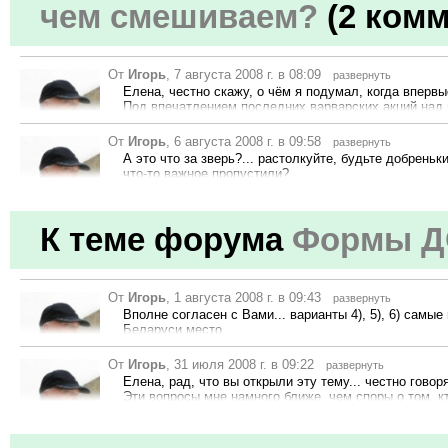
студентов о том, кто сколько баллов в этой системе
чем смешиваем?
(2 комм
был поднят один принципиальный вопрос в обучении, 
предлагаю открыть тему «роль таймеров в контроле 
открыть обсуждение на этом сообщении
поддерживаю!
От
Игорь
, 7 августа 2008 г. в 08:09
развернуть
Елена, честно скажу, о чём я подумал, когда впервы
Под впечатлением последних варварских акций над 
целые предметы а заодно с ними и сами учителя, ос
—
это попытка совмещать несколько предметов в одн
От
Игорь
, 6 августа 2008 г. в 09:58
развернуть
открыть обсуждение на этом сообщении
поддерживаю!
Рейтинг 101
А это что за зверь?... растолкуйте, будьте добреньк
что-то важное пропустили?...
открыть обсуждение на этом сообщении
поддерживаю!
Рейтинг 101
К теме форума
Формы 
От
Игорь
, 1 августа 2008 г. в 09:43
развернуть
Вполне согласен с Вами... варианты 4), 5), 6) самы
Беларуси место.
Давайте взглянем на образование Беларуси вцелом..
а)
крупных городов республики более менее высок. 
От
Игорь
, 31 июля 2008 г. в 09:22
развернуть
компьютерные классы, свои сервера, бесплатный хос
Рейтинг 101
Елена, рад, что вы открыли эту тему... честно говоря
иметь свои весьма продвинутые сайты (видел конку
Эти вопросы мне намного ближе, чем споры о том, к
уже не редкость (хотя пока не очень чётко просматр
Простите, но меня эти споры слегка утомили... прив
за попытку
—
СПАСИБО!!!).
так вот, о ДО...
Считаю, что разговоры о формах ДО 1), 2), 3) в пр
Рейтинг 101