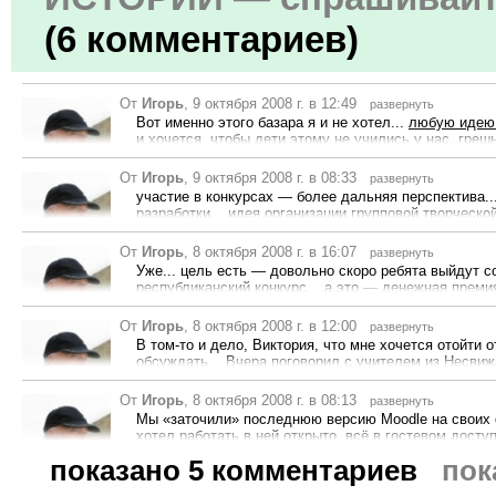
вопрос о принципиально новых мотивирующих ресурса
психологии и дидактики... как создать реальную про
(6 комментариев)
то возле игр...
открыть обсуждение на этом сообщении
поддерживаю!
От
Игорь
, 9 октября 2008 г. в 12:49
развернуть
Вот именно этого базара я и не хотел...
любую идею 
и хочется, чтобы дети этому не учились у нас, грешн
За сим откланиваюсь..
От
открыть обсуждение на этом сообщении
Игорь
, 9 октября 2008 г. в 08:33
поддерживаю!
развернуть
Рейтинг 101
участие в конкурсах
—
более дальняя перспектива..
разработки... идея организации групповой творческо
детское творчество может стать объектом плагиата
сообщества...а после участия в конкурсах
—
всем за
От
Игорь
, 8 октября 2008 г. в 16:07
развернуть
привлечение новых членов...
Рейтинг 101
Уже... цель есть
—
довольно скоро ребята выйдут со
открыть обсуждение на этом сообщении
поддерживаю!
республиканский конкурс... а это
—
денежная премия
там страсти, и как там ВУЗы присматривают себе реб
делать такие конкурсы прямо в инете!... и приглашат
От
Игорь
, 8 октября 2008 г. в 12:00
развернуть
а для нас цель
—
сами понимаете, ради чего всё это
Рейтинг 101
В том-то и дело, Виктория, что мне хочется отойти 
открыть обсуждение на этом сообщении
поддерживаю!
обсуждать... Вчера поговорил с учителем из Несвижа..
ребят, интернет, несколько пока закрытых страниц и
администрирование
—
у меня на серверах, курирова
От
Игорь
, 8 октября 2008 г. в 08:13
развернуть
задания планируются и формулируются кураторами т
Рейтинг 101
Мы «заточили» последнюю версию Moodle на своих с
общение кураторов с исследовательскими группами,
хотел работать в ней открыто, всё в гостевом досту
исследовательские группы могут жить в разных горо
открыть обсуждение на этом сообщении
поддерживаю!
выполнение заданий в файлах, эссе и пр. форме... 
показано 5 комментариев
пок
образом мы будем объединять ребят в инете для тв
Рейтинг 101
неё... так можно делать не только по истории... мн