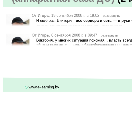
открыть обсуждение на этом сообщении
поддерживаю!
От
Игорь
, 19 сентября 2008 г. в 19:02
развернуть
И ещё раз, Виктория,
все сервера и сеть
—
в руки 
открыть обсуждение на этом сообщении
поддерживаю!
От
Игорь
, 6 сентября 2008 г. в 09:47
развернуть
Рейтинг 101
Виктория, у многих ситуация похожая... власть всег
«боком вылезет»... ведь «Республиканская программ
выполнение рано или поздно спросят и ещё как!!!!...
знал, сколько было выделено облисполкомом денег 
категорично спросил кое-кого о том, куда пошли эти
Рейтинг 101
—
знать свои права... Так и говорите со своими рук
летят» одна за другой... и все этого боятся... в оди
опа, у вас нет своей свободной интернет-платформы, н
У нас, к примеру, в БГУ, интернет был даже в комна
этаже... и ребята сами это админили... и с удовольст
радовалась... эти «чудики» даже выкладывали в ине
www.e-learning.by
©
прогульщиков... ну а какие там были копилки фильмо
А дисциплину в инете держать можно!... нужен лишь 
нашего сообщества Inimicus, держит в страхе всех, 
напрочь... режет скорость, рубит объем... Нужна при
открыть обсуждение на этом сообщении
поддерживаю!