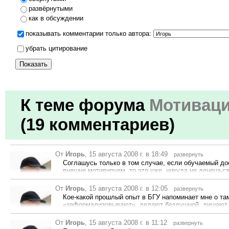
развёрнутыми
как в обсуждении
показывать комментарии только автора:
убрать цитирование
К теме форума
Мотиваци
(19 комментариев)
От
Игорь
, 15 августа 2008 г. в 18:49
развернуть
Соглашусь только в том случае, если обучаемый до
внешне мотивируем, то это уже, никуда не денешься
одного отпускать?... На первых трудностях свалит
роли педагога... Прежде чем «отпускать» ученика 
От
Игорь
, 15 августа 2008 г. в 12:05
развернуть
его мотивацией...
Рейтинг 101
Кое-какой прошлый опыт в БГУ напоминает мне о там
открыть обсуждение на этом сообщении
поддерживаю!
«заформализовывают», делают бездушной, лишают л
«тестилку»... а там уже не 3-летние дети учатся...
От
открыть обсуждение на этом сообщении
Игорь
, 15 августа 2008 г. в 11:12
поддерживаю!
развернуть