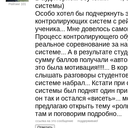
системы)
Рейтинг 101
Особо хотел бы подчеркнуть
контролирующих систем с ре
ученика... Мне довелось само
Процесс контролирующего об
реальное соревнование за на
системе... А в результате с
сумму баллов получали «автом
это была мотивация!!!!... В 
слышать разговоры студентов 
системе набрал... Кстати при
системы был поднят один при
он так и остался «висеть»... м
предлагаю открыть тему «рол
там и поговорим подробно...
ссылка на это сообщение
поддерживаю!