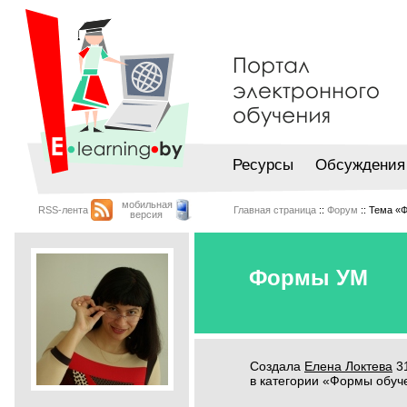
Ресурсы
Обсуждения
мобильная
RSS-лента
Главная страница
::
Форум
:: Тема «
версия
Формы УМ
Создала
Елена Локтева
31
в категории «Формы обуч