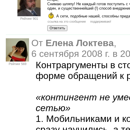
Снимаю шляпу! Не каждый готов поступить с 
один, и существеннейший (!) способ внедрен
. А сети, подобные нашей, способны прид
Рейтинг 901
ссылка на это сообщение
поддерживаю!
От
Елена Локтева
,
6 сентября 2008 г. в 
Контраргументы в ст
Рейтинг 569
форме обращений к р
«контингент не уме
сетью»
1. Мобильниками и к
сразу научились, а т