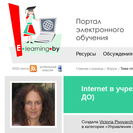
Ресурсы
Обсуждения
мобильная
RSS-лента
Главная страница
::
Форум
:: Тема «I
версия
Internet в уч
ДО)
Создала
Victoria Pivovarch
в категории «Управление 