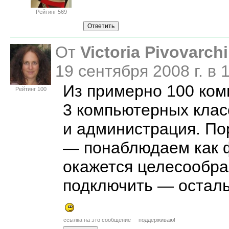
Рейтинг 569
От
Victoria Pivovarch
19 сентября 2008 г. в
Из примерно 100 комп
Рейтинг 100
3 компьютерных клас
и администрация. По
—
понаблюдаем как 
окажется целесообра
подключить
—
осталь
ссылка на это сообщение
поддерживаю!