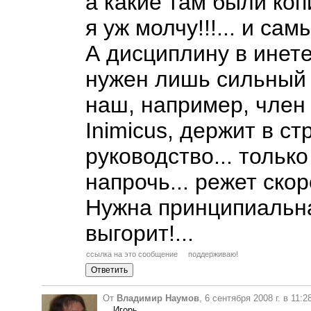
а какие там были ко
я уж молчу!!!... и са
А дисциплину в инете
нужен лишь сильный а
наш, например, член
Inimicus, держит в ст
руководство... тольк
напрочь... режет скор
Нужна принципиальна
выгорит!...
ссылка на это сообщение
поддерживаю!
От
Владимир Наумов
, 6 сентября 2008 г. в 11
Игорь,