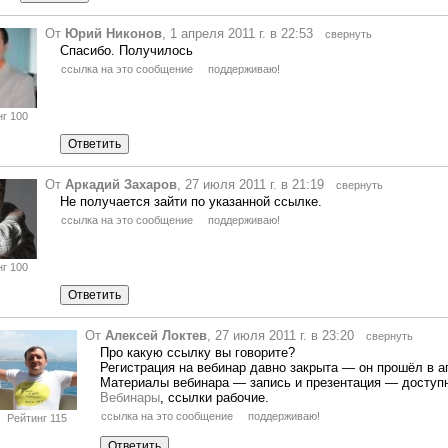
От
Юрий Никонов
, 1 апреля 2011 г. в 22:53
свернуть
Спасибо. Получилось
ссылка на это сообщение
поддерживаю!
г 100
От
Аркадий Захаров
, 27 июля 2011 г. в 21:19
свернуть
Не получается зайти по указанной ссылке.
ссылка на это сообщение
поддерживаю!
г 100
От
Алексей Локтев
, 27 июля 2011 г. в 23:20
свернуть
Про какую ссылку вы говорите?
Регистрация на вебинар давно закрыта
—
он прошёл в а
Материалы вебинара
—
запись и презентация
—
доступн
Вебинары
, ссылки рабочие.
ссылка на это сообщение
поддерживаю!
Рейтинг 115