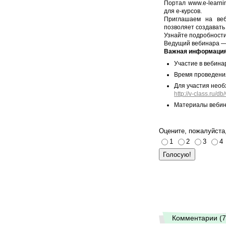
Портал www.e-learni
для е-курсов.
Приглашаем на веб
позволяет создавать
Узнайте подробности
Ведущий вебинара
Важная информаци
Участие в вебин
Время проведен
Для участия нео
http://v-class.ru/
Материалы вебина
Оцените, пожалуйста,
1
2
3
4
Комментарии (7