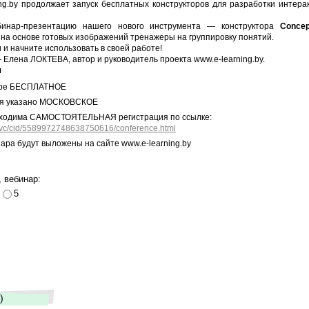
ng.by продолжает запуск бесплатных конструкторов для разработки интера
инар-презентацию нашего нового инструмента
—
конструктора
Concep
 на основе готовых изображений тренажеры на группировку понятий.
 и начните использовать в своей работе!
—
Елена ЛОКТЕВА, автор и руководитель проекта www.e-learning.by.
я
аре БЕСПЛАТНОЕ
ия указано МОСКОВСКОЕ
бходима САМОСТОЯТЕЛЬНАЯ регистрация по ссылке:
db/vc/cid/5589972748638750616/conference.html
ра будут выложены на сайте www.e-learning.by
 вебинар:
5
)