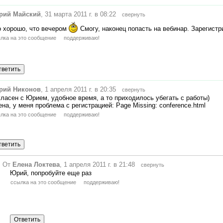
рий Майский
, 31 марта 2011 г. в 08:22
свернуть
о хорошо, что вечером
Смогу, наконец попасть на вебинар. Зарегистр
лка на это сообщение
поддерживаю!
рий Никонов
, 1 апреля 2011 г. в 20:35
свернуть
ласен с Юрием, удобное время, а то приходилось убегать с работы)
на, у меня проблема с регистрацией: Page Missing: conference.html
лка на это сообщение
поддерживаю!
От
Елена Локтева
, 1 апреля 2011 г. в 21:48
свернуть
Юрий, попробуйте еще раз
ссылка на это сообщение
поддерживаю!