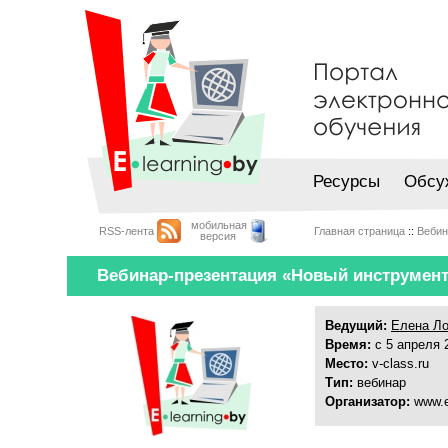
Ресурсы
Обсу
мобильная
RSS-лента
Главная страница
::
Веби
версия
Вебинар-презентация «Новый инструмент 
Ведущий:
Елена Ло
Время:
с 5 апреля 2
Место:
v-class.ru
Тип:
вебинар
Организатор:
www.e