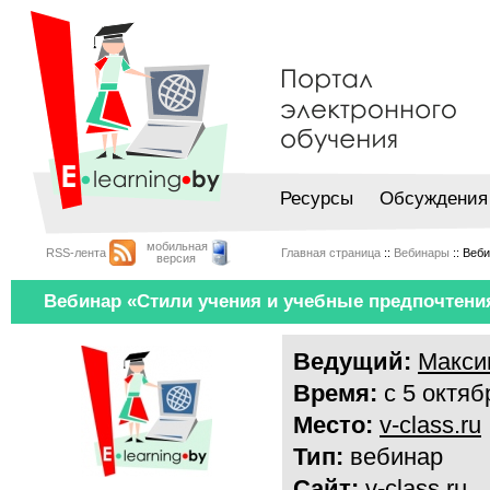
Ресурсы
Обсуждения
мобильная
RSS-лента
Главная страница
::
Вебинары
:: Веб
версия
Вебинар «Стили учения и учебные предпочтения 
Ведущий:
Макси
Время:
с 5 октяб
Место:
v-class.ru
Тип:
вебинар
Сайт:
v-class.ru