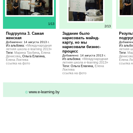
1/13
2/13
Подгруппа 3. Самая
Задание было
Резуль
женская
нарисовать майнд-
подгру
карту, но мы
Добавлено: 14 августа 2013 г.
Добавлено
Из альбома:
«Международная
Из альб
нарисовали бизнес-
летняя школа e-learning 2013»
летняя ш
процесс
Теги:
Марина Трубина
,
Елена
Теги:
Мар
Добавлено: 14 августа 2013 г.
Денисова
, Ольга Елагина,
Денисов
Из альбома:
«Международная
Елена Локтева
Елена Ло
летняя школа e-learning 2013»
ссылка на фото
ссылка н
Теги: Ольга Елагина,
Елена
Локтева
ссылка на фото
www.e-learning.by
©