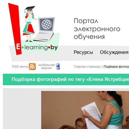
Ресурсы
Обсуждения
мобильная
RSS-лента
Главная страница
:: Подборка фотог
версия
Подборка фотографий по тегу «Елена Ястребце