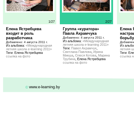
1/27
2/27
Елена Ястребцева
Группа «куратора»
Елена 
входит в роль
Павла Ахрамчука
настра
разработчика
борьбу
Добавлено: 4 августа 2011 г.
Из альбома:
«Международная
Добавлено: 4 августа 2011 г.
Добавлено
летняя школа e-learning 2011»
Из альбома:
«Международная
Из альб
Теги:
Павел Ахрамчук
,
летняя школа e-learning 2011»
летняя ш
Светлана Павлова
,
Ирина
Теги: Елена Ястребцева
Теги: Ел
Микша
,
Олеся Котова
,
Марина
ссылка на фото
ссылка н
Трубина
, Елена Ястребцева
ссылка на фото
www.e-learning.by
©