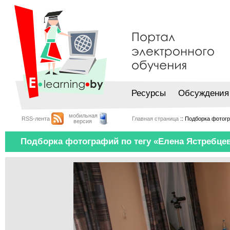
Ресурсы
Обсуждения
мобильная
RSS-лента
Главная страница
:: Подборка фотог
версия
Подборка фотографий по тегу «Елена Ястребце