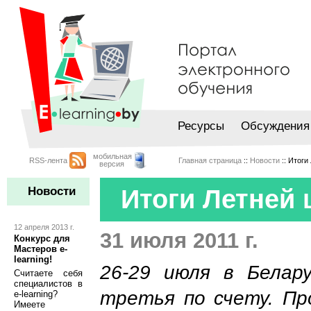
Ресурсы
Обсуждения
мобильная
RSS-лента
Главная страница
::
Новости
:: Итоги
версия
Новости
Итоги Летней 
12 апреля 2013 г.
31 июля 2011 г.
Конкурс для
Мастеров e-
learning!
26-29 июля в Белару
Считаете себя
специалистов в
третья по счету. Пр
e-learning?
Имеете