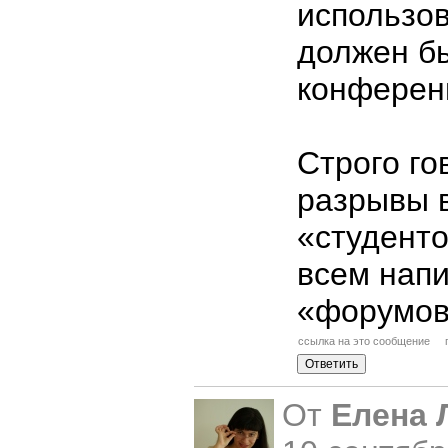
использов
должен бы
конферен
Строго го
разрывы 
«студенто
всем напи
«форумо
ссылка на это сообщение
От
Елена 