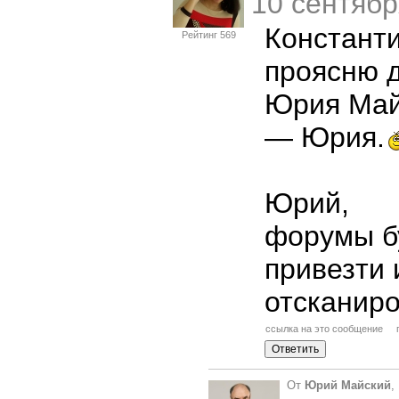
10 сентябр
Константи
Рейтинг 569
проясню д
Юрия Май
—
Юрия.
Юрий,
форумы бу
привезти 
отсканиро
ссылка на это сообщение
От
Юрий Майский
,