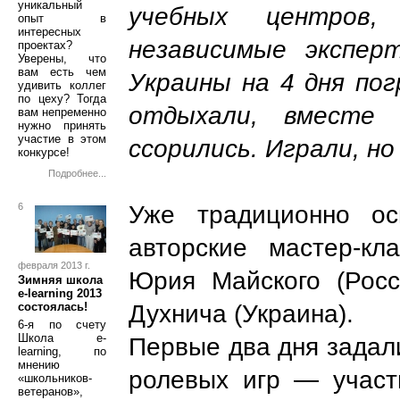
уникальный
учебных центров,
опыт в
интересных
независимые экспер
проектах?
Уверены, что
вам есть чем
Украины на 4 дня пог
удивить коллег
по цеху? Тогда
отдыхали, вместе 
вам непременно
нужно принять
участие в этом
ссорились. Играли, но
конкурсе!
Подробнее...
Уже традиционно ос
6
авторские мастер-кл
февраля 2013 г.
Юрия Майского (Росс
Зимняя школа
e-learning 2013
Духнича (Украина).
состоялась!
6-я по счету
Школа e-
Первые два дня задали
learning, по
мнению
ролевых игр
—
участ
«школьников-
ветеранов»,