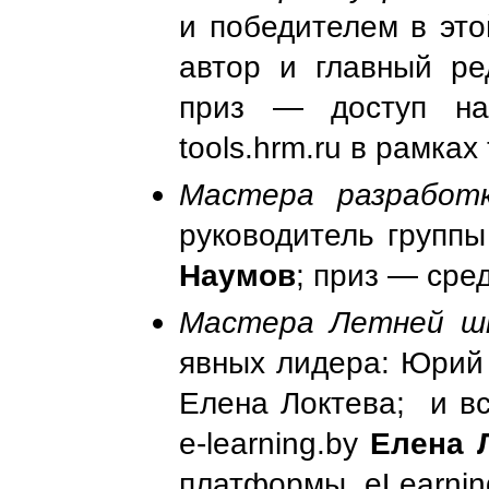
и победителем в эт
автор и главный р
приз
—
доступ на 
tools.hrm.ru в рамка
Мастера разработк
руководитель групп
Наумов
; приз
—
сред
Мастера Летней ш
явных лидера: Юрий
Елена Локтева; и вс
e-learning.by
Елена 
платформы eLearning