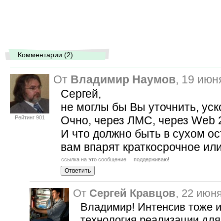
Комментарии (2)
От
Владимир Наумов
, 19 июн
Сергей,
не моглы бы Вы уточнить, ус
Очно, через ЛМС, через Web 2
Рейтинг 901
И что должно быть в сухом о
вам впарят краткосрочное или
ссылка на это сообщение
поддерживаю!
От
Сергей Кравцов
, 22 июн
Владимир! Интенсив тоже ин
технология реализации для