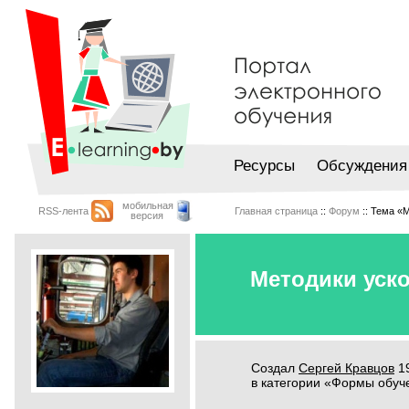
Ресурсы
Обсуждения
мобильная
RSS-лента
Главная страница
::
Форум
:: Тема «
версия
Методики уск
Создал
Сергей Кравцов
19
в категории «Формы обуч