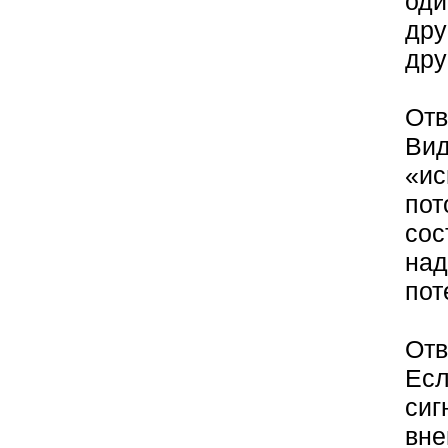
оди
дру
дру
Отв
Вид
«ис
пот
сос
над
пот
Отв
Есл
сиг
вне