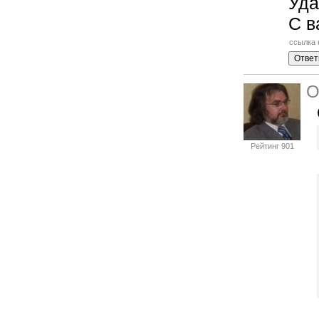
Уда
С в
ссылка 
Рейтинг 901