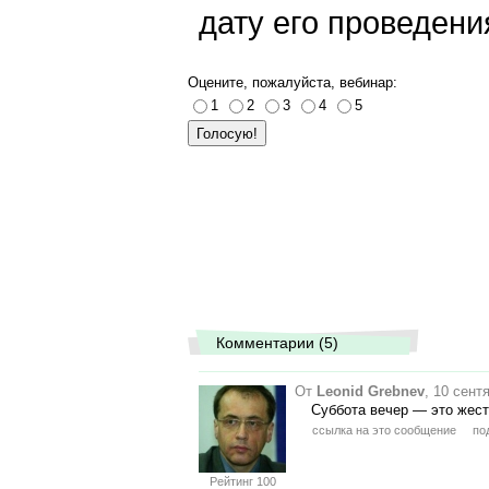
дату его проведени
Оцените, пожалуйста, вебинар:
1
2
3
4
5
Комментарии (5)
От
Leonid Grebnev
, 10 сент
Суббота вечер
—
это жест
ссылка на это сообщение
по
Рейтинг 100