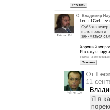
От
Владимир На
Leonid Grebnev 
Суббота вечер
в это время и
Рейтинг 901
заниматься са
Хороший вопрос
Я в какую пору
ссылка на это сообщен
От
Leo
11 сент
Влади
Рейтинг 100
Я в к
порек