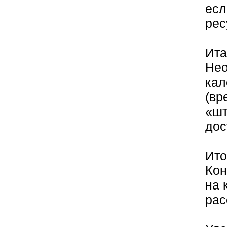
есл
рес
Ита
Нео
кал
(вр
«шт
дос
Ито
Кон
на 
рас