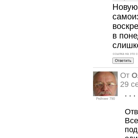
Новую
самои
воскре
в поне
слишко
ссылка на это 
От
О
29 с
. . . 
Рейтинг 790
Отв
Все
под