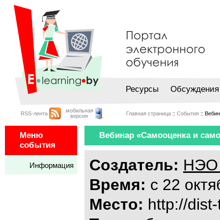
Ресурсы
Обсуждения
мобильная
RSS-лента
Главная страница
::
События
:: Веби
версия
Меню
Вебинар «Самооценка и само
события
Создатель:
НЭО 
Информация
Время:
с 22 октя
Место:
http://dist-