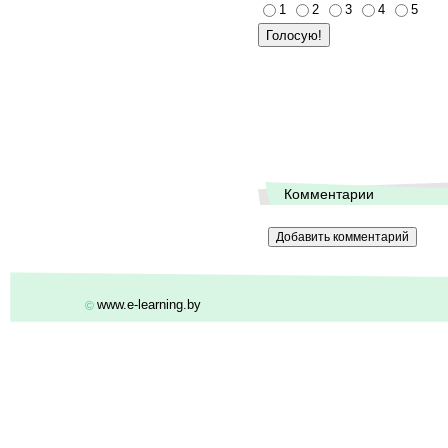
1
2
3
4
5
Комментарии
www.e-learning.by
©