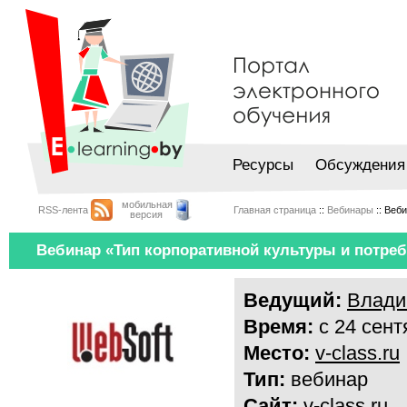
Ресурсы
Обсуждения
мобильная
RSS-лента
Главная страница
::
Вебинары
:: Веб
версия
Вебинар «Тип корпоративной культуры и потреб
Ведущий:
Влади
Время:
с 24 сент
Место:
v-class.ru
Тип:
вебинар
Сайт:
v-class.ru