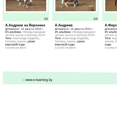
1/9
2/9
А.Андреев на Веронике
А.Андреев
А.Фирс
Добавлено: 14 августа 2010 г.
Добавлено: 14 августа 2010 г.
Добавлено
Из альбома:
«Международная
Из альбома:
«Международная
Из альб
летняя школа e-learning 2010»
летняя школа e-learning 2010»
летняя ш
Теги:
Александр Андреев
,
Теги:
Александр Андреев
,
Теги:
Анд
Гиппика
,
манеж
, уроки
Гиппика
,
манеж
, уроки
манеж
,
А
верховой езды
верховой езды
езды
ссылка на фото
ссылка на фото
ссылка н
www.e-learning.by
©