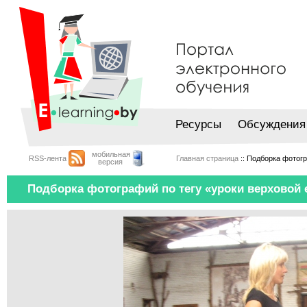
Ресурсы
Обсуждения
мобильная
RSS-лента
Главная страница
:: Подборка фотог
версия
Подборка фотографий по тегу «уроки верховой