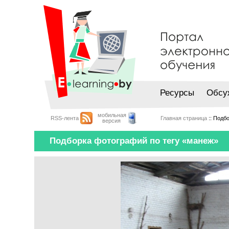
Ресурсы
Обсу
мобильная
RSS-лента
Главная страница
:: Подб
версия
Подборка фотографий по тегу «манеж»