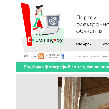
Ресурсы
Обсу
мобильная
RSS-лента
Главная страница
:: Подб
версия
Подборка фотографий по тегу «конюшня