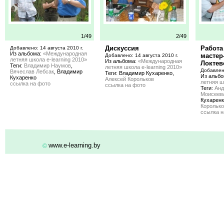
1/49
2/49
Дискуссия
Работа
Добавлено: 14 августа 2010 г.
Из альбома:
«Международная
мастер
Добавлено: 14 августа 2010 г.
летняя школа e-learning 2010»
Из альбома:
«Международная
Локтев
Теги:
Владимир Наумов
,
летняя школа e-learning 2010»
Добавлено
Вячеслав Лебсак
, Владимир
Теги: Владимир Кухаренко,
Из альб
Кухаренко
Алексей Корольков
летняя ш
ссылка на фото
ссылка на фото
Теги:
Анд
Моисеев
Кухарен
Корольк
ссылка н
www.e-learning.by
©