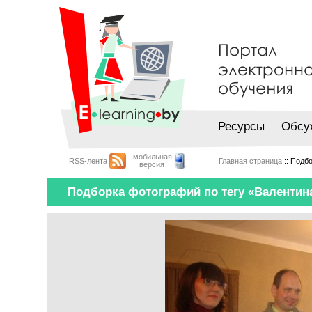
Ресурсы
Обсу
мобильная
RSS-лента
Главная страница
:: Подб
версия
Подборка фотографий по тегу «Валентин