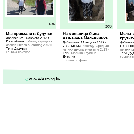
1/36
2/36
Мы приехали в Дудутки
На мельнице была
Мельни
назначена Мельничиха
крутить
Добавлено: 14 августа 2013 г.
Из альбома:
«Международная
Добавлено: 14 августа 2013 г.
Добавлено
летняя школа e-learning 2013»
Из альбома:
«Международная
Из альб
Теги: Дудутки
летняя школа e-learning 2013»
летняя ш
ссылка на фото
Теги:
Марина Трубина
,
Теги: Ду
Дудутки
ссылка н
ссылка на фото
www.e-learning.by
©