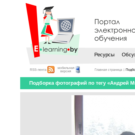
Ресурсы
Обсу
мобильная
RSS-лента
Главная страница
:: Подб
версия
Подборка фотографий по тегу «Андрей 