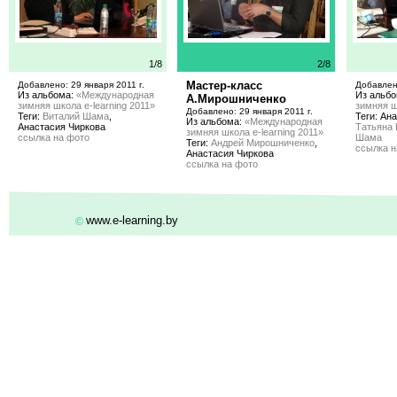
1/8
2/8
Мастер-класс
Добавлено: 29 января 2011 г.
Добавлено
Из альбома:
«Международная
Из альб
А.Мирошниченко
зимняя школа e-learning 2011»
зимняя ш
Добавлено: 29 января 2011 г.
Теги:
Виталий Шама
,
Теги: Ан
Из альбома:
«Международная
Анастасия Чиркова
Татьяна 
зимняя школа e-learning 2011»
ссылка на фото
Шама
Теги:
Андрей Мирошниченко
,
ссылка н
Анастасия Чиркова
ссылка на фото
www.e-learning.by
©