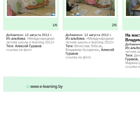
1/6
2/6
На мас
Добавлено: 12 августа 2012 г.
Добавлено: 12 августа 2012 г.
Из альбома:
«Международная
Из альбома:
«Международная
Владим
летняя школа e-learning 2012»
летняя школа e-learning 2012»
Добавлено
Теги: Алексей Гураков
Теги:
Вячеслав Лебсак
,
Из альб
ссылка на фото
Владимир Кухаренко
, Алексей
летняя ш
Гураков
Теги:
Ден
ссылка на фото
Гураков,
Марина 
ссылка н
www.e-learning.by
©