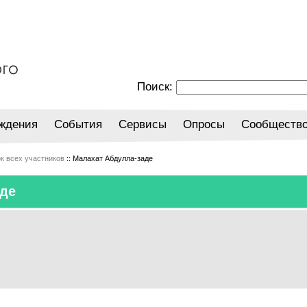
Поиск:
ждения
События
Сервисы
Опросы
Сообществ
к всех участников
:: Малахат Абдулла-заде
аде