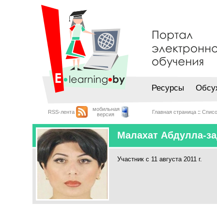
Ресурсы
Обсу
мобильная
RSS-лента
Главная страница
::
Списо
версия
Малахат Абдулла-з
Участник с 11 августа 2011 г.