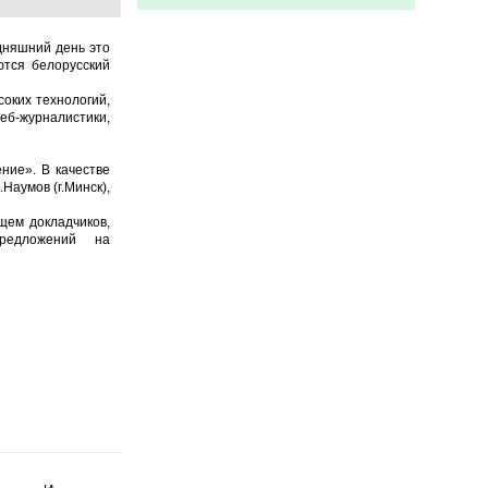
дняшний день это
тся белорусский
соких технологий,
еб-журналистики,
ние». В качестве
.Наумов (г.Минск),
ищем докладчиков,
редложений на