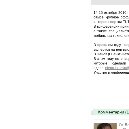
14-15 октября 2010 
самое крупное оффл
интернет-портал TU
В конференции прини
а также специалисты
мобильных технологи
В прошлом году впе
экспертов на ней выст
В.Панов (г.Санкт-Пет
В этом году по иниц
которые сделал
адрес:
elena.lokteva
Участие в конференц
Комментарии (1
От
В