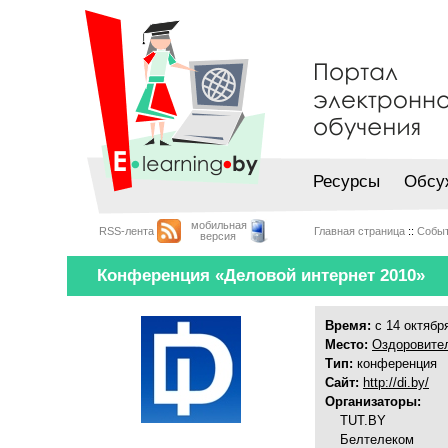
Ресурсы
Обсу
мобильная
RSS-лента
Главная страница
::
Собы
версия
Конференция «Деловой интернет 2010»
Время:
с 14 октября
Место:
Оздоровител
Тип:
конференция
Сайт:
http://di.by/
Организаторы:
TUT.BY
Белтелеком