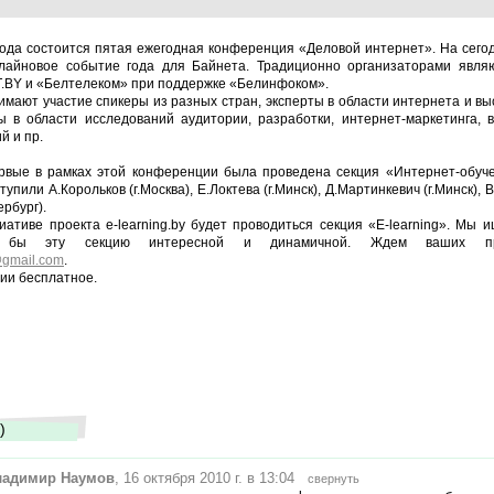
года состоится пятая ежегодная конференция «Деловой интернет». На сего
айновое событие года для Байнета. Традиционно организаторами являю
T.BY и «Белтелеком» при поддержке «Белинфоком».
мают участие спикеры из разных стран, эксперты в области интернета и вы
 в области исследований аудитории, разработки, интернет-маркетинга, в
й и пр.
рвые в рамках этой конференции была проведена секция «Интернет-обуче
упили А.Корольков (г.Москва), Е.Локтева (г.Минск), Д.Мартинкевич (г.Минск), В
ербург).
иативе проекта e-learning.by будет проводиться секция «E-learning». Мы 
и бы эту секцию интересной и динамичной. Ждем ваших п
@gmail.com
.
ии бесплатное.
)
ладимир Наумов
, 16 октября 2010 г. в 13:04
свернуть