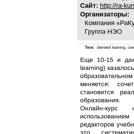
Сайт:
http://ra-ku
Организаторы:
Компания «РаК
Группа НЭО
Теги:
blended learning, см
Еще 10-15 и даж
learning) казало
образовательном 
меняется: соч
становится реа
образования.
Онлайн-курс 
использованием
редакторов учебн
это системати