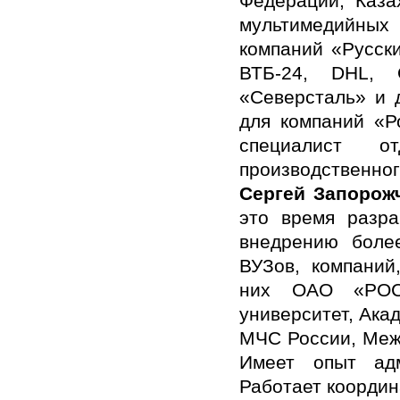
Федерации, Каза
мультимедийных
компаний «Русск
ВТБ-24, DHL, 
«Северсталь» и д
для компаний «Р
специалист о
производственно
Сергей Запорож
это время разра
внедрению более
ВУЗов, компаний
них ОАО «РОСН
университет, Ака
МЧС России, Меж
Имеет опыт ад
Работает коорди