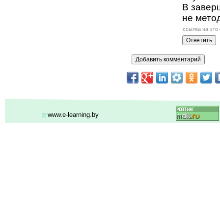
В завер
не мето
ссылка на это
www.e-learning.by
©