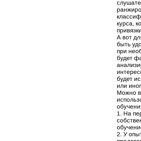
слушате
ранжиров
классиф
курса, к
привязк
А вот д
быть уд
при нео
будет ф
анализи
интерес
будет и
или ино
Можно в
использ
обучени
1. На п
собстве
обучени
2. У опы