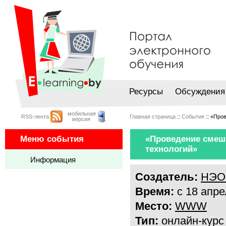
Ресурсы
Обсуждения
мобильная
RSS-лента
Главная страница
::
События
:: «Про
версия
Меню события
«Проведение смеш
технологий»
Информация
Создатель:
НЭО 
Время:
с 18 апре
Место:
WWW
Тип:
онлайн-курс