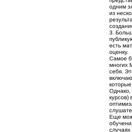
предста
одним э
из неск
результ
создани
3. Боль
публику
есть ма
оценку.
Самое бо
многих 
себя. Эт
включаю
которые
Однако,
курсов)
оптимиз
слушате
Еще мож
обучени
случаях