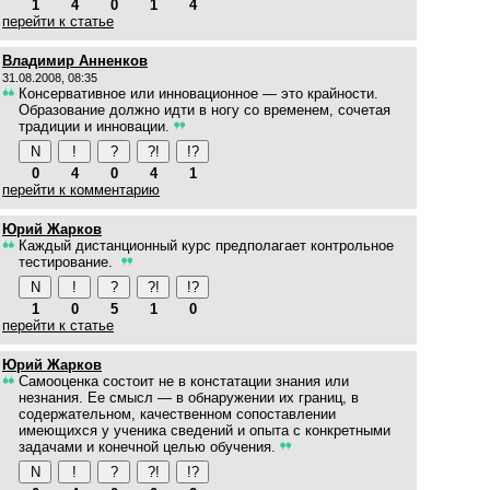
1
4
0
1
4
перейти к статье
Владимир Анненков
31.08.2008, 08:35
Консервативное или инновационное — это крайности.
Образование должно идти в ногу со временем, сочетая
традиции и инновации.
0
4
0
4
1
перейти к комментарию
Юрий Жарков
Каждый дистанционный курс предполагает контрольное
тестирование.
1
0
5
1
0
перейти к статье
Юрий Жарков
Самооценка состоит не в констатации знания или
незнания. Ее смысл — в обнаружении их границ, в
содержательном, качественном сопоставлении
имеющихся у ученика сведений и опыта с конкретными
задачами и конечной целью обучения.