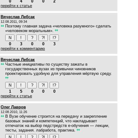
0
4
0
0
2
перейти к статье
Вячеслав Лебсак
12.08.2011, 09:34
Поэтому главная задача «человека разумного» сделать
«человеком моральным».
0
3
0
0
3
перейти к комментарию
Вячеслав Лебсак
Частные инициативы по существу зажаты в
государственных вузах из привычки чиновников
проектировать удобную для управления мёртвую среду.
1
5
0
0
0
перейти к статье
Олег Лавров
12.08.2010, 11:26
В Вузе обучение строится на передачу и закрепление
базовых знаний и компетенций, что накладывает
отпечаток на выбор педстредств е-обучения — лекции,
тесты, задания. лабработа, практика.