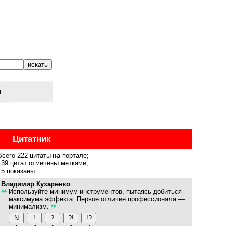
о
Цитатник
Всего 222 цитаты на портале;
139 цитат отмечены метками;
15 показаны:
Владимир Кухаренко
Используйте минимум инструментов, пытаясь добиться
максимума эффекта. Первое отличие профессионала —
минимализм.