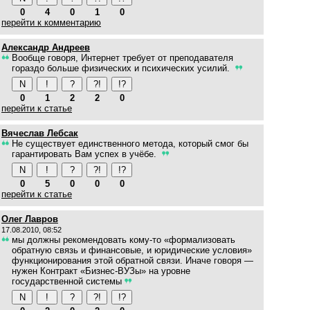
0
4
0
1
0
перейти к комментарию
Александр Андреев
Вообще говоря, Интернет требует от преподавателя
гораздо больше физических и психических усилий.
0
1
2
2
0
перейти к статье
Вячеслав Лебсак
Не существует единственного метода, который смог бы
гарантировать Вам успех в учёбе.
0
5
0
0
0
перейти к статье
Олег Лавров
17.08.2010, 08:52
мы должны рекомендовать кому-то «формализовать
обратную связь и финансовые, и юридические условия»
функционирования этой обратной связи. Иначе говоря —
нужен Контракт «Бизнес-ВУЗы» на уровне
государственной системы