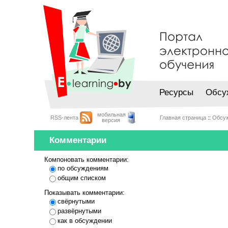
Ресурсы
Обсу
мобильная
RSS-лента
Главная страница
::
Обсу
версия
Комментарии
Компоновать комментарии:
по обсуждениям
общим списком
Показывать комментарии:
свёрнутыми
развёрнутыми
как в обсуждении