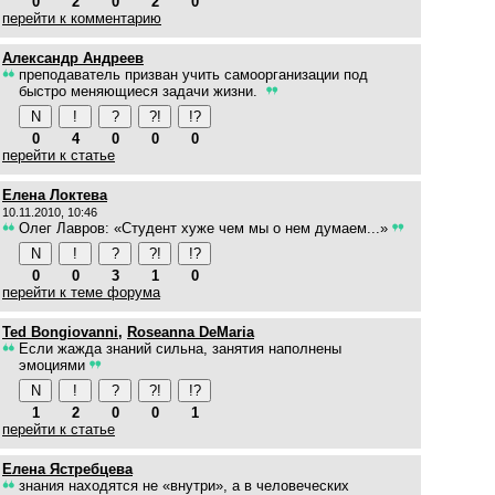
0
2
0
2
0
перейти к комментарию
Александр Андреев
преподаватель призван учить самоорганизации под
быстро меняющиеся задачи жизни.
0
4
0
0
0
перейти к статье
Елена Локтева
10.11.2010, 10:46
Олег Лавров: «Студент хуже чем мы о нем думаем...»
0
0
3
1
0
перейти к теме форума
Ted Bongiovanni
,
Roseanna DeMaria
Если жажда знаний сильна, занятия наполнены
эмоциями
1
2
0
0
1
перейти к статье
Елена Ястребцева
знания находятся не «внутри», а в человеческих