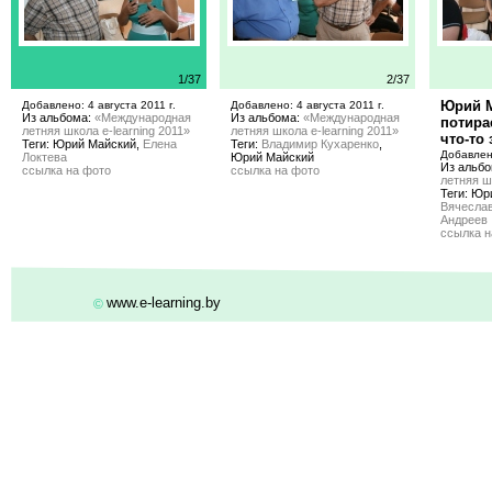
1/37
2/37
Юрий 
Добавлено: 4 августа 2011 г.
Добавлено: 4 августа 2011 г.
Из альбома:
«Международная
Из альбома:
«Международная
потира
летняя школа e-learning 2011»
летняя школа e-learning 2011»
что-то
Теги: Юрий Майский,
Елена
Теги:
Владимир Кухаренко
,
Добавлено
Локтева
Юрий Майский
Из альб
ссылка на фото
ссылка на фото
летняя ш
Теги: Юр
Вячеслав
Андреев
ссылка н
www.e-learning.by
©