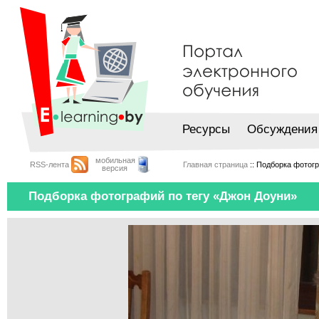
Ресурсы
Обсуждения
мобильная
RSS-лента
Главная страница
:: Подборка фотог
версия
Подборка фотографий по тегу «Джон Доуни»