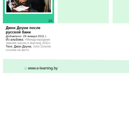
1/1
Джон Доуни после
русской бани
Добавлено: 29 января 2011 г.
Из альбома:
«Международная
зимняя школа e-learning 2011»
Теги: Джон Доуни,
John Downie
ссылка на фото
www.e-learning.by
©