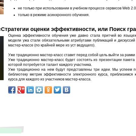
не только при использовании в учебном процессе сервисов Web 2.0, 
только в режиме асинхронного обучения.
«Стратегии оценки эффективности, или Поиск гр
Оценка эффективности обучения уже давно стала притчей во языцех.
модели ужа стали обязательными атрибутами публикаций и дискуссий п
мастер-классе (по крайней мере из уст ведущего).
Уже традиционно мастер-класс ставит перед собой цель выйти за рамки
Уже традиционно мастер-класс будет состоять из презентации пакета 
которой потребуется талант каждого участника.
Уже традиционно на нем будут представлены три идеи. Мы успеем п
библиотеку метрик эффективности электронного курса, приблизимся 
курса для каждого из участников мастер-класса.