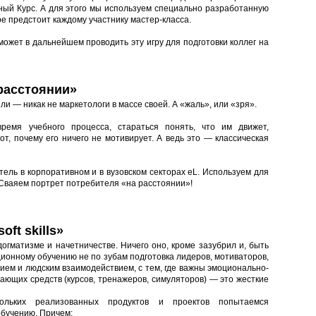
ный Курс. А для этого мы используем специально разработанную
гре предстоит каждому участнику мастер-класса.
может в дальнейшем проводить эту игру для подготовки коллег на
 расстоянии»
ели
—
никак не маркетологи в массе своей. А «жаль», или «зря».
ремя учебного процесса, стараться понять, что им движет,
т, почему его ничего не мотивирует. А ведь это
—
классическая
ель в корпоративном и в вузовском секторах eL. Используем для
 Сваяем портрет потребителя «на расстоянии»!
ft skills»
гматизме и начетничестве. Ничего оно, кроме зазубрил и, быть
ионному обучению не по зубам подготовка лидеров, мотиваторов,
нием и людским взаимодействием, с тем, где важны эмоционально-
ающих средств (курсов, тренажеров, симуляторов)
—
это жесткие
льких реализованных продуктов и проектов попытаемся
 обучению. Причем: