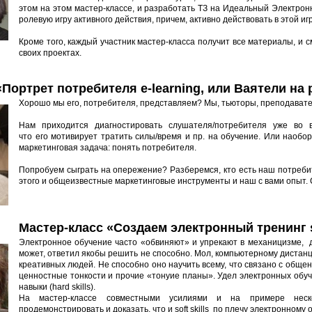
этом на этом мастер-классе, и разработать ТЗ на Идеальный Электрон
ролевую игру активного действия, причем, активно действовать в этой и
Кроме того, каждый участник мастер-класса получит все материалы, и с
своих проектах.
«Портрет потребителя e-learning, или Ваятели на
Хорошо мы его, потребителя, представляем? Мы, тьюторы, преподават
Нам приходится диагностировать слушателя/потребителя уже во в
что его мотивирует тратить силы/время и пр. на обучение. Или наоборо
маркетинговая задача: понять потребителя.
Попробуем сыграть на опережение? Разберемся, кто есть наш потребит
этого и общеизвестные маркетинговые инструменты и наш с вами опыт.
Мастер-класс «Создаем электронный тренинг so
Электронное обучение часто «обвиняют» и упрекают в механицизме, до
может, ответил якобы решить не способно. Мол, компьютерному дистанц
креативных людей. Не способно оно научить всему, что связано с обще
ценностные тонкости и прочие «тонуие планы». Удел электронных обуч
навыки (hard skills).
На мастер-классе совместными усилиями и на примере неско
продемонстрировать и доказать, что и soft skills по плечу электронному