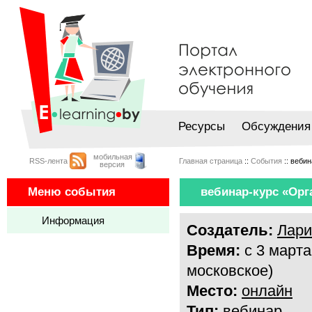
Ресурсы
Обсуждения
мобильная
RSS-лента
Главная страница
::
События
:: веби
версия
Меню события
вебинар-курс «Орг
Информация
Создатель:
Лари
Время:
с 3 марта
московское)
Место:
онлайн
Тип:
вебинар