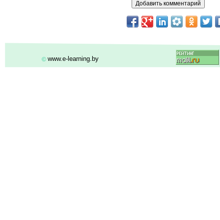
www.e-learning.by
©