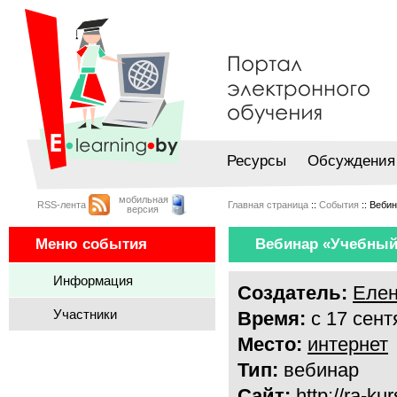
Ресурсы
Обсуждения
мобильная
RSS-лента
Главная страница
::
События
:: Веби
версия
Меню события
Вебинар «Учебный 
Информация
Создатель:
Елен
Участники
Время:
с 17 сент
Место:
интернет
Тип:
вебинар
Сайт:
http://ra-ku