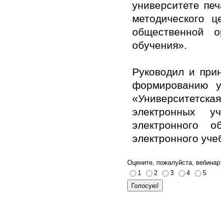
университете печ
методического ц
общественной о
обучения».
Руководил и при
формированию уч
«Университетска
электронных у
электронного 
электронного уч
Оцените, пожалуйста, вебинар
1
2
3
4
5