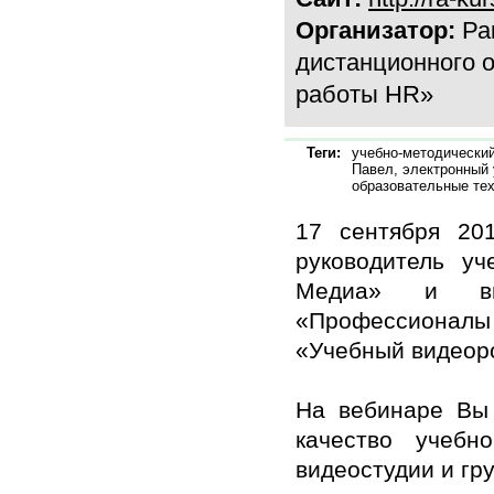
Организатор:
Рак
дистанционного о
работы HR»
Теги:
учебно-методический
Павел, электронный 
образовательные те
17 сентября 20
руководитель уч
Медиа» и виц
«Профессионалы 
«Учебный видеоро
На вебинаре Вы 
качество учеб
видеостудии и гр