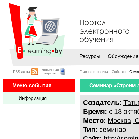
Ресурсы
Обсуждения
мобильная
RSS-лента
Главная страница
::
События
:: Семи
версия
Меню события
Семинар «Строим э
Информация
Создатель:
Тать
Время:
с 18 октя
Место:
Москва, С
Тип:
семинар
Сайт:
http://semin