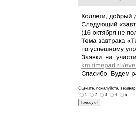
Коллеги, добрый 
Следующий «завтр
(16 октября не п
Тема завтрака «Т
по успешному уп
Заявки на участ
km.timepad.ru/eve
Спасибо. Будем р
Оцените, пожалуйста, вебинар
1
2
3
4
5