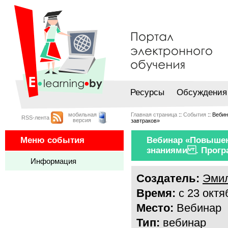
Ресурсы
Обсуждения
мобильная
Главная страница
::
События
:: Веби
RSS-лента
версия
завтраков»
Меню события
Вебинар «Повышен
знаниями . Прогр
Информация
Создатель:
Эмил
Время:
с 23 октя
Место:
Вебинар
Тип:
вебинар