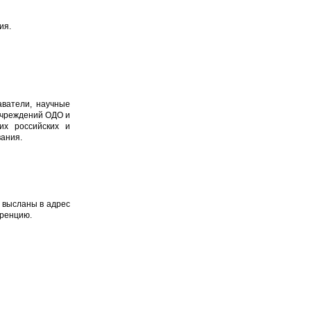
ия.
аватели, научные
 учреждений ОДО и
их российских и
вания.
 высланы в адрес
еренцию.