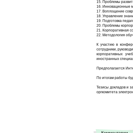
15. Проблемы развит
16. Инновационные 
17. Воплощение совр
18. Управление знан
19. Подготовка педаг
20. Проблемы корпор
21. Корпоративная с
22. Методология обу
К участию в конфер
сотрудники, руковод
корпоративных уче
иностранных специал
Предполагается Инте
По итогам работы бу
Тезисы докладов и з
оргкомитета электро
Комментарии