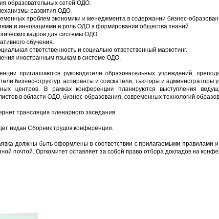
ия образовательных сетей ОДО.
механизмы развития ОДО.
еменных проблем экономики и менеджмента в содержании бизнес-образован
иями и инновациями и роль ОДО в формировании общества знаний.
огических кадров для системы ОДО.
ативного обучения.
оциальная ответственность и социально ответственный маркетинг.
чения иностранным языкам в системе ОДО.
енции приглашаются руководители образовательных учреждений, препод
ители бизнес-структур, аспиранты и соискатели, тьюторы и администраторы
бных центров. В рамках конференции планируются выступления ведущ
истов в области ОДО, бизнес-образования, современных технологий образо
рнет трансляция пленарного заседания.
дет издан Сборник трудов конференции.
аявка должны быть оформлены в соответствии с прилагаемыми правилами и
нной почтой. Оргкомитет оставляет за собой право отбора докладов на конф