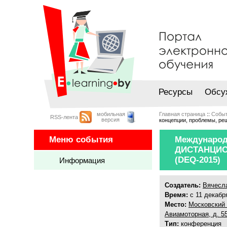
Ресурсы
Обсу
мобильная
Главная страница
::
Собы
RSS-лента
версия
концепции, проблемы, ре
Меню события
Международ
ДИСТАНЦИО
(DЕQ-2015)
Информация
Создатель:
Вячесл
Время:
с 11 декабря
Место:
Московский 
Авиамоторная, д. 55
Тип:
конференция