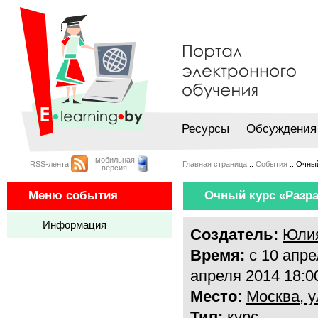
Ресурсы
Обсуждения
мобильная
RSS-лента
Главная страница
::
События
:: Очный
версия
Меню события
Очный курс «Разраб
Информация
Создатель:
Юли
Время:
с 10 апре
апреля 2014 18:0
Место:
Москва, у
Тип:
курс