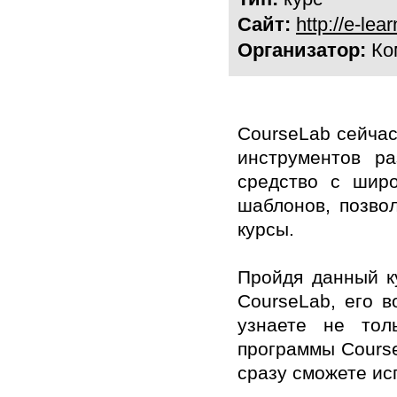
Сайт:
http://e-lea
Организатор:
Ком
CourseLab сейчас
инструментов ра
средство с шир
шаблонов, позво
курсы.
Пройдя данный ку
CourseLab, его в
узнаете не тол
программы Course
сразу сможете ис