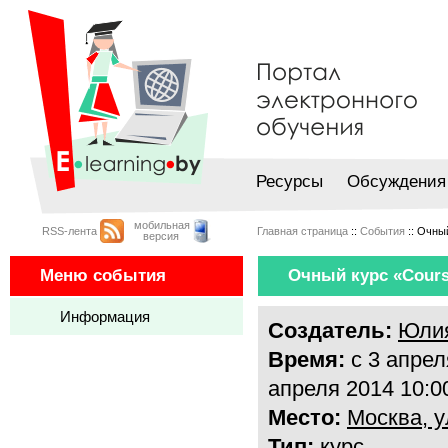
Ресурсы
Обсуждения
мобильная
RSS-лента
Главная страница
::
События
:: Очны
версия
Меню события
Очный курс «Cours
Информация
Создатель:
Юли
Время:
с 3 апрел
апреля 2014 10:0
Место:
Москва, у
Тип:
курс