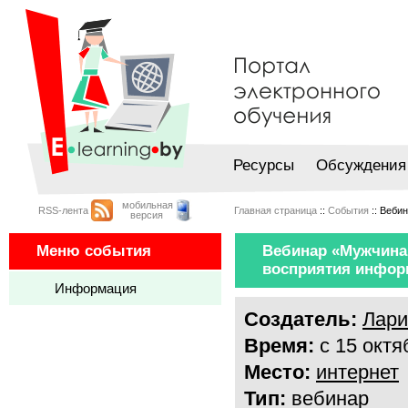
Ресурсы
Обсуждения
мобильная
RSS-лента
Главная страница
::
События
:: Веби
версия
Меню события
Вебинар «Мужчина 
восприятия инфор
Информация
Создатель:
Лари
Время:
с 15 октя
Место:
интернет
Тип:
вебинар