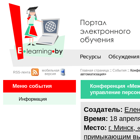
Ресурсы
Обсуждения
мобильная
Главная страница
::
События
:: Конф
RSS-лента
версия
автоматизация»
Меню события
Конференция «Меж
управление персон
Информация
Создатель:
Елен
Время:
18 апрел
Место:
г. Минск,
примыкающим вы