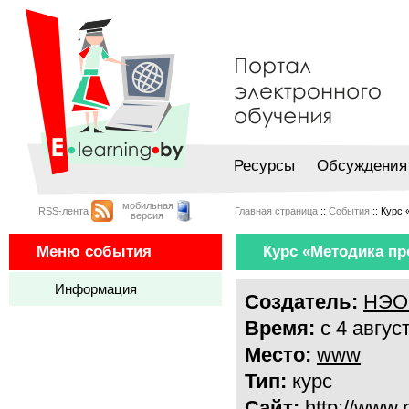
Ресурсы
Обсуждения
мобильная
RSS-лента
Главная страница
::
События
:: Курс
версия
Меню события
Курс «Методика пр
Информация
Создатель:
НЭО 
Время:
с 4 авгус
Место:
www
Тип:
курс
Сайт:
http://www