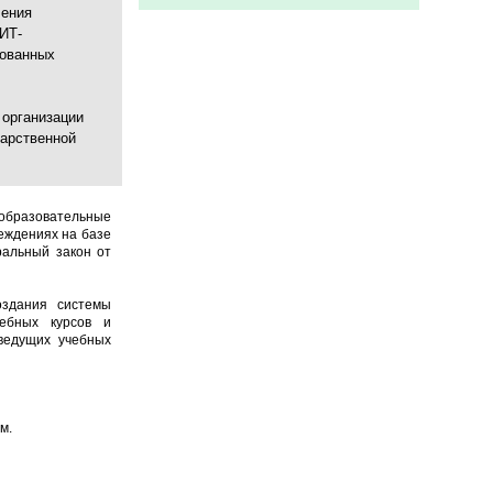
ления
 ИТ-
рованных
 организации
дарственной
 образовательные
еждениях на базе
ральный закон от
оздания системы
чебных курсов и
ведущих учебных
м.