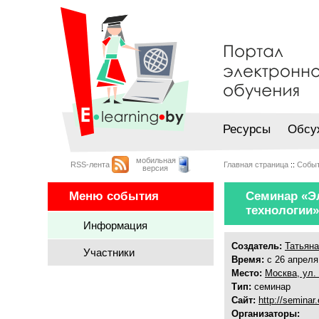
Ресурсы
Обсу
мобильная
RSS-лента
Главная страница
::
Собы
версия
Меню события
Семинар «Э
технологии»
Информация
Создатель:
Татьян
Участники
Время:
с 26 апреля
Место:
Москва, ул. 
Тип:
семинар
Сайт:
http://seminar.
Организаторы: