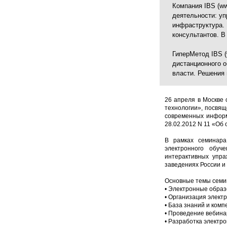
Компания IBS (ww
деятельности: уп
инфраструктура.
консультантов. В
ГиперМетод IBS (
дистанционного о
власти. Решения 
26 апреля в Москве
технологии», посвящ
современных информ
28.02.2012 N 11 «Об
В рамках семинара
электронного обуч
интерактивных упр
заведениях России и 
Основные темы семи
• Электронные образ
• Организация элект
• База знаний и ком
• Проведение вебина
• Разработка электр