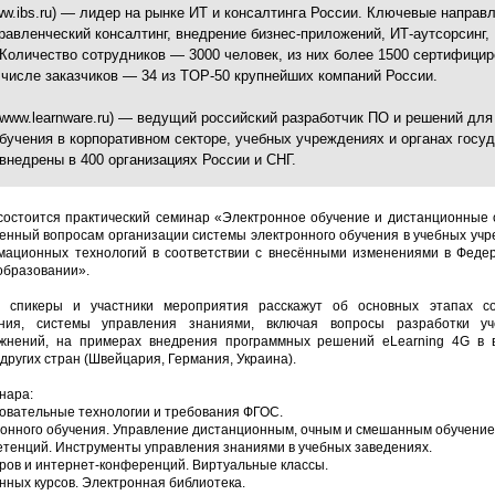
w.ibs.ru)
—
лидер на рынке ИТ и консалтинга России. Ключевые направ
равленческий консалтинг, внедрение бизнес-приложений, ИТ-аутсорсинг,
 Количество сотрудников
—
3000 человек, из них более 1500 сертифици
 числе заказчиков
—
34 из TOP-50 крупнейших компаний России.
www.learnware.ru)
—
ведущий российский разработчик ПО и решений для
бучения в корпоративном секторе, учебных учреждениях и органах госу
внедрены в 400 организациях России и СНГ.
 состоится практический семинар «Электронное обучение и дистанционные
енный вопросам организации системы электронного обучения в учебных учр
ационных технологий в соответствии с внесёнными изменениями в Феде
 образовании».
 спикеры и участники мероприятия расскажут об основных этапах с
ения, системы управления знаниями, включая вопросы разработки у
ажнений, на примерах внедрения программных решений eLearning 4G в 
других стран (Швейцария, Германия, Украина).
нара:
овательные технологии и требования ФГОС.
ронного обучения. Управление дистанционным, очным и смешанным обучение
петенций. Инструменты управления знаниями в учебных заведениях.
ров и интернет-конференций. Виртуальные классы.
онных курсов. Электронная библиотека.