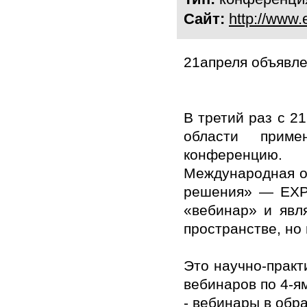
Сайт:
http://www
21апреля объявл
В третий раз с 2
области приме
конференцию.
Международная о
решения»
—
EXP
«вебинар» и явл
пространстве, но 
Это научно-практ
вебинаров по 4-я
- вебинары в обр