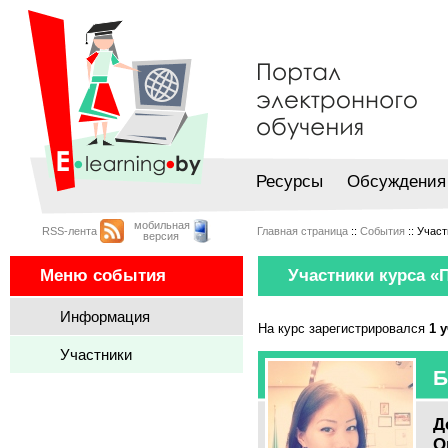
Ресурсы
Обсуждения
мобильная
RSS-лента
Главная страница
::
События
:: Учас
версия
Меню события
Участники курса «
Информация
На курс зарегистрировался
1 
Участники
Б
Д
О