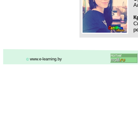
А
К
С
р
www.e-learning.by
©