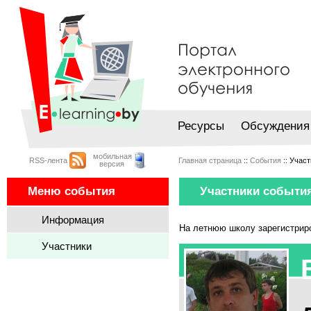
Ресурсы
Обсуждения
мобильная
RSS-лента
Главная страница
::
События
:: Учас
версия
Меню события
Участники события
Информация
На летнюю школу зарегистри
Участники