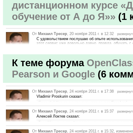
дистанционном курсе «
обучение от А до Я»»
(1 
От
Михаил Тресер
, 20 ноября 2011 г. в 12:32
развернут
С удовольствием послушаю об опыте использования
этот сервис уже довольно давно, правда, обучать с
Скажите пожалуйста, под 4 пунктом подразумеваетс
открыть обсуждение на этом сообщении
поддерживаю!
Рейтинг 169
К теме форума
OpenClas
Pearson и Google
(6 ком
От
Михаил Тресер
, 24 ноября 2011 г. в 17:38
развернут
Vladimir Proskurin сказал:
Спасибо! Что-то он или она напоминает Facebook...
Вы правы, во многом он похож на Facebook.
От
Михаил Тресер
, 24 ноября 2011 г. в 15:37
развернут
Только закрыт в рамках организации + есть возможн
Рейтинг 169
Алексей Локтев сказал:
и отслеживать задачи.
TeamViewer не так бесплатен как кажется на первы
открыть обсуждение на этом сообщении
поддерживаю!
кратковременного использования он вполне пригод
От
Михаил Тресер
, 24 ноября 2011 г. в 15:32, измене
Попробуйте «посидеть» на чьём-либо экране с полч