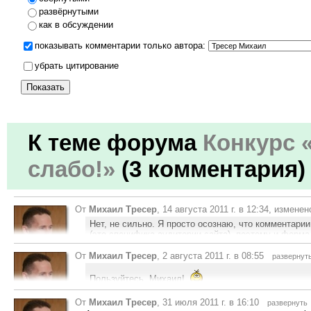
развёрнутыми
как в обсуждении
показывать комментарии только автора:
убрать цитирование
К теме форума
Конкурс 
слабо!»
(3 комментария)
От
Михаил Тресер
, 14 августа 2011 г. в 12:34, измен
Нет, не сильно. Я просто осознаю, что комментари
(это специфика аудитории сайта), поэтому и форма
мобильной версии форму нужно будет сделать мале
адаптировать под размер экрана устройства; для ко
От
Михаил Тресер
, 2 августа 2011 г. в 08:55
развернут
несоразмерно мельче масштабности комментария
Рейтинг 169
отвечать через полноформатную версию.
Пользуйтесь, Михаил!
Благодарю. Совсем другое дело!
Комментарии в нашем направлении действительно но
От
Михаил Тресер
, 31 июля 2011 г. в 16:10
Отдельное спасибо за простой синтаксис цитат, кото
развернуть