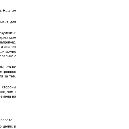
. На этом
емент для
окументы:
еделением
например,
 и анализ
я…» можно
ллельно с
м, кто не
ектронное
я за тем,
 стороны
ше, чем к
ремени на
 работе
о целях и