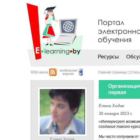
Ресурсы
Обсу
мобильная
RSS-лента
Главная страница
::
Стать
версия
Организаци
первая
Елена Ходак
30 января 2013 г.
«Интересует возможн
создание такого курс
Мы часто получаем от
Елена Ходак