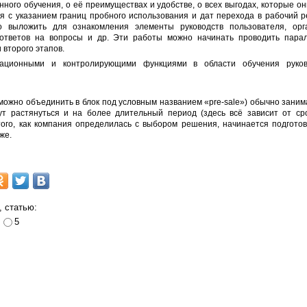
ного обучения, о её преимуществах и удобстве, о всех выгодах, которые он
я с указанием границ пробного использования и дат перехода в рабочий р
 выложить для ознакомления элементы руководств пользователя, орг
ответов на вопросы и др. Эти работы можно начинать проводить пара
 второго этапов.
зационными и контролирующими функциями в области обучения руков
 можно объединить в блок под условным названием «pre-sale») обычно заним
ут растянуться и на более длительный период (здесь всё зависит от ср
того, как компания определилась с выбором решения, начинается подгото
же.
, статью:
5