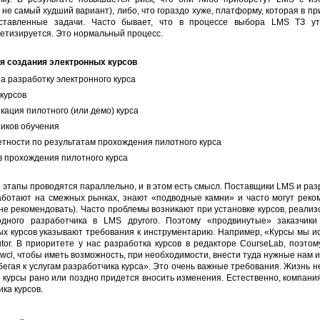
не самый худший вариант), либо, что гораздо хуже, платформу, которая в п
тавленные задачи. Часто бывает, что в процессе выбора LMS ТЗ уто
ретизируется. Это нормальный процесс.
ля создания электронных курсов
а разработку электронного курса
курсов
кация пилотного (или демо) курса
ников обучения
тности по результатам прохождения пилотного курса
в прохождения пилотного курса
 этапы проводятся параллельно, и в этом есть смысл. Поставщики LMS и раз
аботают на смежных рынках, знают «подводные камни» и часто могут реко
 не рекомендовать). Часто проблемы возникают при установке курсов, реали
дного разработчика в LMS другого. Поэтому «продвинутые» заказчик
ых курсов указывают требования к инструментарию. Например, «Курсы мы и
or. В приоритете у нас разработка курсов в редакторе CourseLab, поэтом
wcl, чтобы иметь возможность, при необходимости, внести туда нужные нам 
бегая к услугам разработчика курса». Это очень важные требования. Жизнь н
 курсы рано или поздно придется вносить изменения. Естественно, компания
ка курсов.