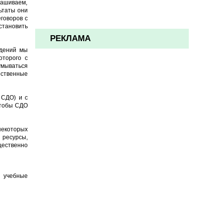
рашиваем,
ьтаты они
еговоров с
становить
РЕКЛАМА
ждений мы
оторого с
умываться
ественные
 СДО) и с
чтобы СДО
некоторых
ресурсы,
щественно
, учебные