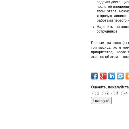
задачах дистанцион
после её внедрени
этом этапе можно
«горячую линию» 
работами первого и
Наделить органи
сотрудников
Первые три этапа (их
три месяца, хотя мог
приоритетов). После 
этап, но об этом
—
поз
Оцените, пожалуйста
1
2
3
4