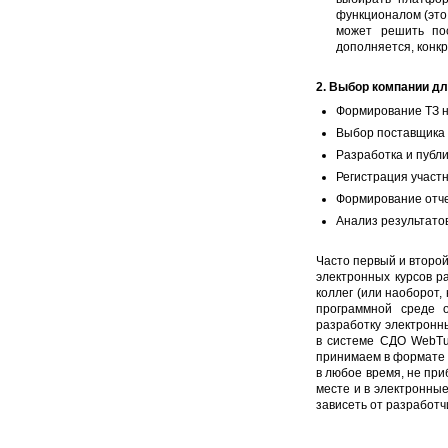
функционалом (это 
может решить пос
дополняется, конк
2. Выбор компании д
Формирование ТЗ н
Выбор поставщика 
Разработка и публи
Регистрация участ
Формирование отче
Анализ результато
Часто первый и второй
электронных курсов р
коллег (или наоборот,
программной среде о
разработку электронн
в системе СДО WebTut
принимаем в формате 
в любое время, не при
месте и в электронные
зависеть от разработчи