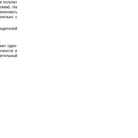
и получат
ежим). На
анизовать
ллельно с
одителей
ают один-
очности и
вительный