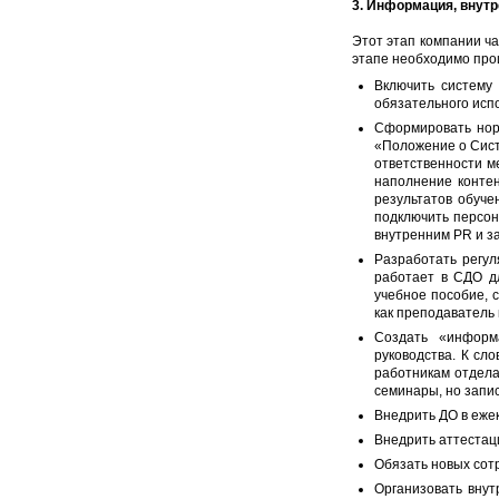
3. Информация, внут
Этот этап компании ча
этапе необходимо про
Включить систему
обязательного исп
Сформировать нор
«Положение о Сист
ответственности м
наполнение контен
результатов обуче
подключить персон
внутренним PR и з
Разработать регул
работает в СДО д
учебное пособие, 
как преподаватель 
Создать «информ
руководства. К сл
работникам отдела
семинары, но запис
Внедрить ДО в еже
Внедрить аттестац
Обязать новых сотр
Организовать внут