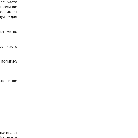
апе часто
ограммное
возникают
лучше для
ботами по
ов часто
 политику
отивление
 начинают
збыточным