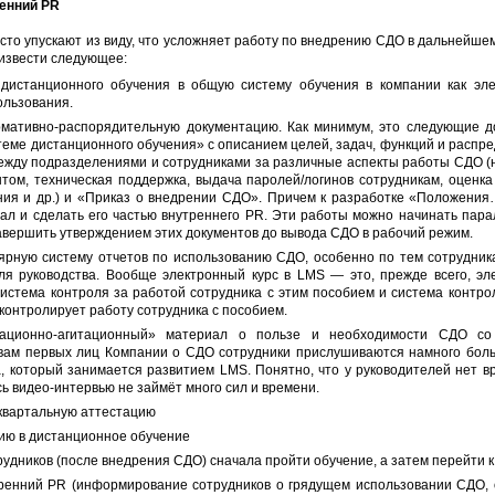
ренний PR
сто упускают из виду, что усложняет работу по внедрению СДО в дальнейшем
извести следующее:
 дистанционного обучения в общую систему обучения в компании как эл
ользования.
мативно-распорядительную документацию. Как минимум, это следующие д
еме дистанционного обучения» с описанием целей, задач, функций и распр
ежду подразделениями и сотрудниками за различные аспекты работы СДО (
том, техническая поддержка, выдача паролей/логинов сотрудникам, оценка
ния и др.) и «Приказ о внедрении СДО». Причем к разработке «Положени
ал и сделать его частью внутреннего PR. Эти работы можно начинать пара
авершить утверждением этих документов до вывода СДО в рабочий режим.
ярную систему отчетов по использованию СДО, особенно по тем сотрудника
ля руководства. Вообще электронный курс в LMS
—
это, прежде всего, эл
система контроля за работой сотрудника с этим пособием и система контрол
контролирует работу сотрудника с пособием.
ационно-агитационный» материал о пользе и необходимости СДО со
овам первых лиц Компании о СДО сотрудники прислушиваются намного боль
, который занимается развитием LMS. Понятно, что у руководителей нет в
ь видео-интервью не займёт много сил и времени.
квартальную аттестацию
ию в дистанционное обучение
удников (после внедрения СДО) сначала пройти обучение, а затем перейти к
ренний PR (информирование сотрудников о грядущем использовании СДО, 