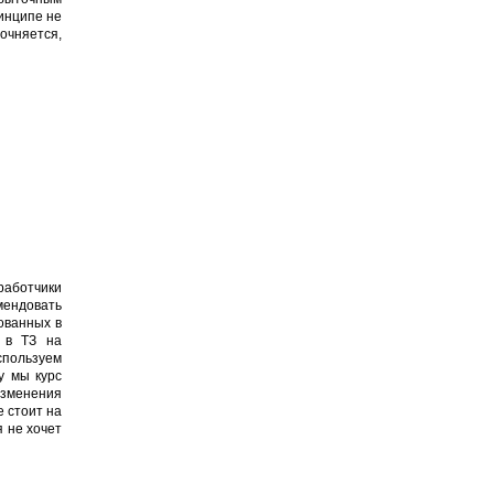
ринципе не
чняется,
работчики
мендовать
зованных в
и в ТЗ на
спользуем
у мы курс
изменения
е стоит на
 не хочет