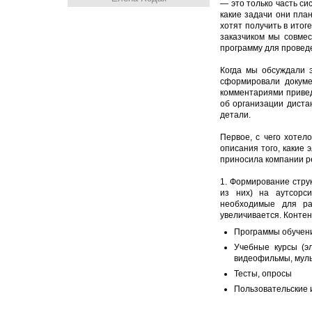
—
это только часть си
какие задачи они пла
хотят получить в итог
заказчиком мы совмес
программу для провед
Когда мы обсуждали 
сформировали докуме
комментариями привед
об организации диста
детали.
Первое, с чего хотел
описания того, какие
приносила компании р
1. Формирование стру
из них) на аутсорс
необходимые для раз
увеличивается. Контен
Программы обучен
Учебные курсы (э
видеофильмы, мул
Тесты, опросы
Пользовательские и