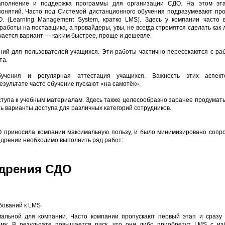
наполнение и поддержка программы для организации СДО. На этом эт
понятий. Часто под Системой дистанционного обучения подразумевают пр
. (Learning Management System, кратко LMS). Здесь у компании часто 
аботы на поставщика, а провайдеры, увы, не всегда стремятся сделать как 
чается вариант
—
как им быстрее, проще и дешевле.
ний для пользователей учащихся. Эти работы частично пересекаются с ра
та.
учения и регулярная аттестация учащихся. Важность этих аспект
езультате часто обучение пускают «на самотёк».
ступа к учебным материалам. Здесь также целесообразно заранее продумать
ь варианты доступа для различных категорий сотрудников.
О приносила компании максимальную пользу, и было минимизировано сопр
едрении необходимо выполнить ряд работ:
дрения СДО
бований к LMS
альной для компании. Часто компании пропускают первый этап и сразу
му. В результате повышается риск, что они либо приобретут LMS с и