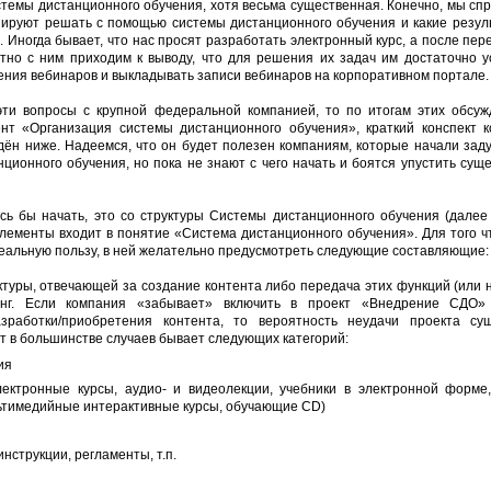
стемы дистанционного обучения, хотя весьма существенная. Конечно, мы сп
нируют решать с помощью системы дистанционного обучения и какие резул
е. Иногда бывает, что нас просят разработать электронный курс, а после пер
тно с ним приходим к выводу, что для решения их задач им достаточно у
ения вебинаров и выкладывать записи вебинаров на корпоративном портале.
эти вопросы с крупной федеральной компанией, то по итогам этих обсу
нт «Организация системы дистанционного обучения», краткий конспект к
ён ниже. Надеемся, что он будет полезен компаниям, которые начали зад
нционного обучения, но пока не знают с чего начать и боятся упустить сущ
ось бы начать, это со структуры Системы дистанционного обучения (далее
 элементы входит в понятие «Система дистанционного обучения». Для того 
еальную пользу, в ней желательно предусмотреть следующие составляющие:
ктуры, отвечающей за создание контента либо передача этих функций (или 
инг. Если компания «забывает» включить в проект «Внедрение СДО» 
работки/приобретения контента, то вероятность неудачи проекта су
т в большинстве случаев бывает следующих категорий:
ия
лектронные курсы, аудио- и видеолекции, учебники в электронной форме
ьтимедийные интерактивные курсы, обучающие CD)
нструкции, регламенты, т.п.