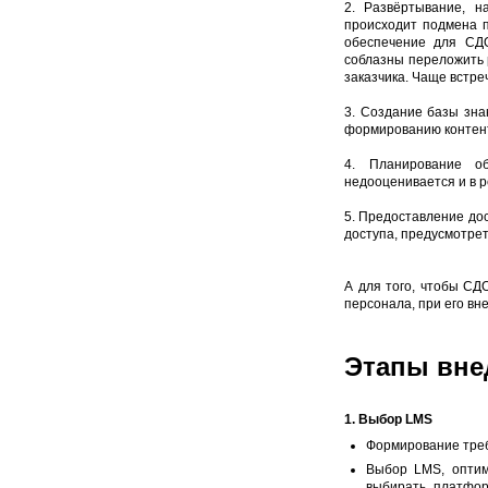
2. Развёртывание, 
происходит подмена 
обеспечение для СДО
соблазны переложить р
заказчика. Чаще встре
3. Создание базы зна
формированию контен
4. Планирование об
недооценивается и в р
5. Предоставление до
доступа, предусмотрет
А для того, чтобы СД
персонала, при его вн
Этапы вне
1. Выбор LMS
Формирование тре
Выбор LMS, оптим
выбирать платфор